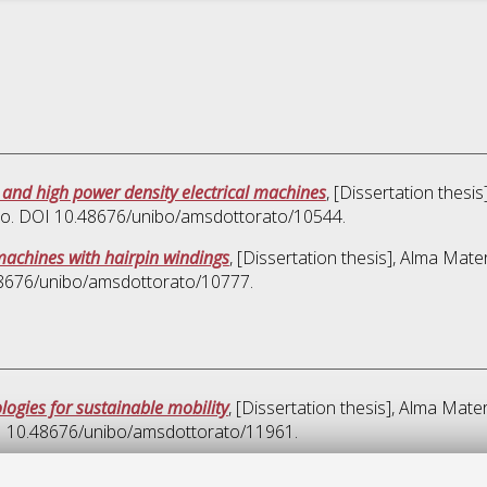
ty and high power density electrical machines
, [Dissertation thesi
clo. DOI 10.48676/unibo/amsdottorato/10544.
 machines with hairpin windings
, [Dissertation thesis], Alma Mate
.48676/unibo/amsdottorato/10777.
logies for sustainable mobility
, [Dissertation thesis], Alma Mate
OI 10.48676/unibo/amsdottorato/11961.