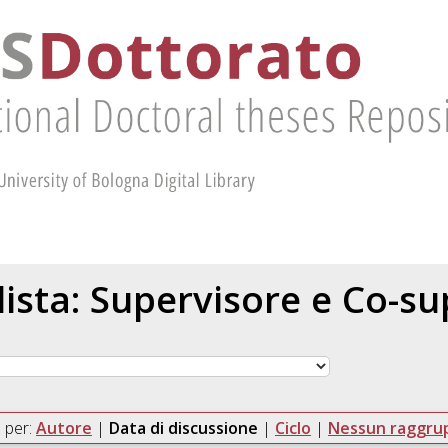
 lista: Supervisore e Co-s
 per:
Autore
|
Data di discussione
|
Ciclo
|
Nessun raggr