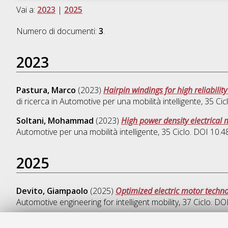
Vai a:
2023
|
2025
Numero di documenti:
3
.
2023
Pastura, Marco
(2023)
Hairpin windings for high reliabili
di ricerca in
Automotive per una mobilità intelligente
, 35 Ci
Soltani, Mohammad
(2023)
High power density electrical
Automotive per una mobilità intelligente
, 35 Ciclo. DOI 10
2025
Devito, Giampaolo
(2025)
Optimized electric motor techno
Automotive engineering for intelligent mobility
, 37 Ciclo. D