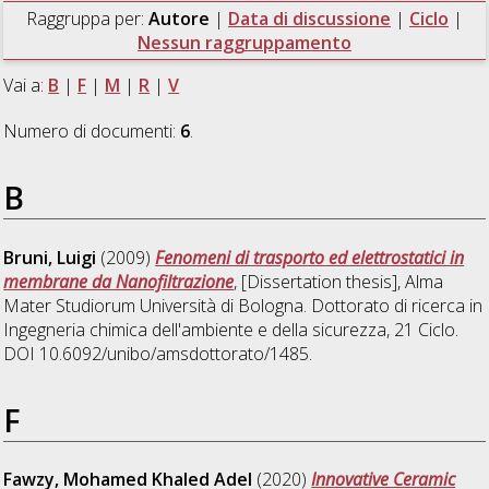
Raggruppa per:
Autore
|
Data di discussione
|
Ciclo
|
Nessun raggruppamento
Vai a:
B
|
F
|
M
|
R
|
V
Numero di documenti:
6
.
B
Bruni, Luigi
(2009)
Fenomeni di trasporto ed elettrostatici in
membrane da Nanofiltrazione
, [Dissertation thesis], Alma
Mater Studiorum Università di Bologna. Dottorato di ricerca in
Ingegneria chimica dell'ambiente e della sicurezza
, 21 Ciclo.
DOI 10.6092/unibo/amsdottorato/1485.
F
Fawzy, Mohamed Khaled Adel
(2020)
Innovative Ceramic