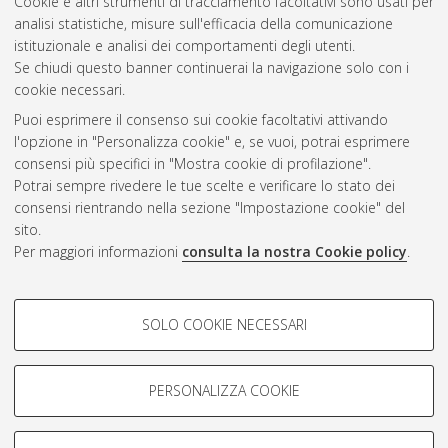
Cookie e altri strumenti di tracciamento facoltativi sono usati per
Questa lista e' stata generata il
Sat Aug 8 20:44:06 2026
analisi statistiche, misure sull'efficacia della comunicazione
CEST
.
istituzionale e analisi dei comportamenti degli utenti.
Se chiudi questo banner continuerai la navigazione solo con i
cookie necessari.
Atom
Puoi esprimere il consenso sui cookie facoltativi attivando
Rss 1.0
l'opzione in "Personalizza cookie" e, se vuoi, potrai esprimere
consensi più specifici in "Mostra cookie di profilazione".
Rss 2.0
Potrai sempre rivedere le tue scelte e verificare lo stato dei
consensi rientrando nella sezione "Impostazione cookie" del
AMS Dottorato
sito.
Per maggiori informazioni
consulta la nostra Cookie policy
.
ISSN: 2038-7946
Servizio implementato e gestito da
AlmaDL
Impostazioni Cookie
COOKIE DI PROFILAZIONE -
SOLO COOKIE NECESSARI
Informativa sulla privacy
FACOLTATIVI
Condizioni d’uso del sito
Si tratta di cookie utilizzati per analizzare le caratteristiche della
navigazione degli utenti, creare profili in base al loro comportamento
PERSONALIZZA COOKIE
sul sito, per analisi di marketing.
Mostra cookie di profilazione