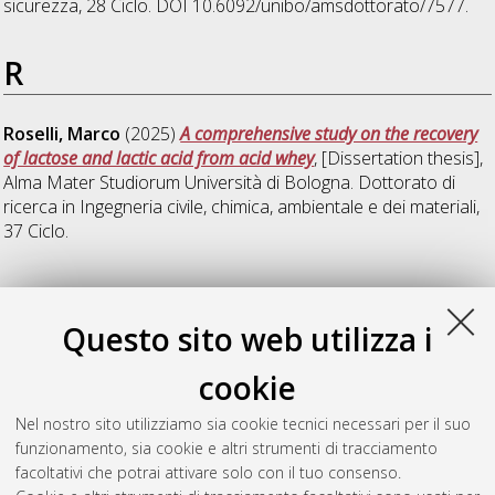
sicurezza
, 28 Ciclo. DOI 10.6092/unibo/amsdottorato/7577.
R
Roselli, Marco
(2025)
A comprehensive study on the recovery
of lactose and lactic acid from acid whey
, [Dissertation thesis],
Alma Mater Studiorum Università di Bologna. Dottorato di
ricerca in
Ingegneria civile, chimica, ambientale e dei materiali
,
37 Ciclo.
V
Questo sito web utilizza i
Varela Corredor, Felipe
(2016)
Membrane Contactors for
cookie
High Temperature Applications
, [Dissertation thesis], Alma
Mater Studiorum Università di Bologna. Dottorato di ricerca in
Nel nostro sito utilizziamo sia cookie tecnici necessari per il suo
Ingegneria chimica dell'ambiente e della sicurezza
, 28 Ciclo.
funzionamento, sia cookie e altri strumenti di tracciamento
DOI 10.6092/unibo/amsdottorato/7561.
facoltativi che potrai attivare solo con il tuo consenso.