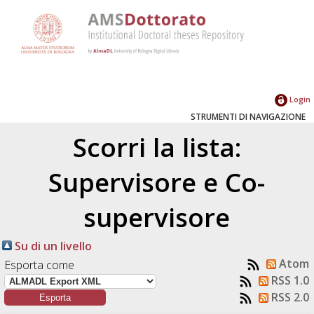
Login
STRUMENTI DI NAVIGAZIONE
Scorri la lista:
Supervisore e Co-
supervisore
Su di un livello
Atom
Esporta come
RSS 1.0
RSS 2.0