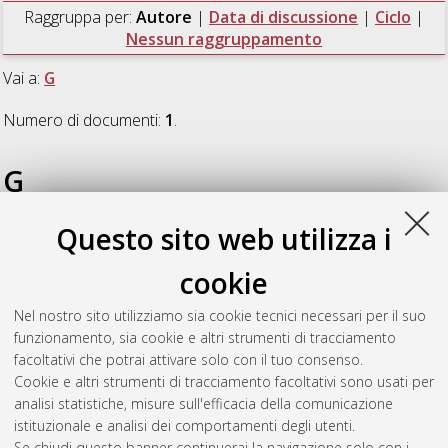
Raggruppa per:
Autore
|
Data di discussione
|
Ciclo
|
Nessun raggruppamento
Vai a:
G
Numero di documenti:
1
.
G
Questo sito web utilizza i
Gobbo, Dorothea
(2019)
Free energy and kinetics in protein-
ligand binding: experimental measurements and
cookie
computational estimates
, [Dissertation thesis], Alma Mater
Studiorum Università di Bologna. Dottorato di ricerca in
Nel nostro sito utilizziamo sia cookie tecnici necessari per il suo
Scienze biotecnologiche e farmaceutiche
, 31 Ciclo. DOI
funzionamento, sia cookie e altri strumenti di tracciamento
10.6092/unibo/amsdottorato/8982.
facoltativi che potrai attivare solo con il tuo consenso.
Cookie e altri strumenti di tracciamento facoltativi sono usati per
Questa lista e' stata generata il
Sat Aug 8 20:44:19 2026
analisi statistiche, misure sull'efficacia della comunicazione
CEST
.
istituzionale e analisi dei comportamenti degli utenti.
Se chiudi questo banner continuerai la navigazione solo con i