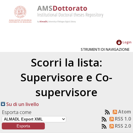
Login
STRUMENTI DI NAVIGAZIONE
Scorri la lista:
Supervisore e Co-
supervisore
Su di un livello
Atom
Esporta come
RSS 1.0
RSS 2.0