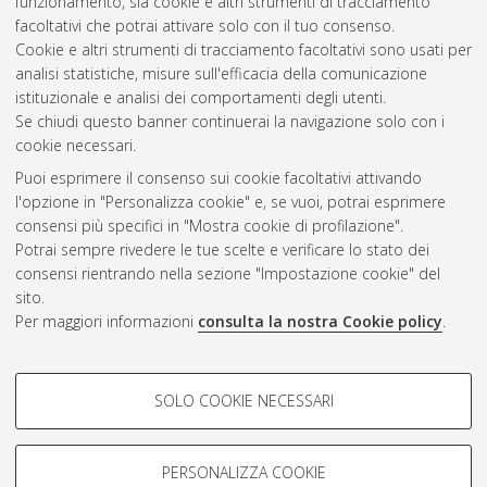
funzionamento, sia cookie e altri strumenti di tracciamento
10.6092/unibo/amsdottorato/6604.
facoltativi che potrai attivare solo con il tuo consenso.
Cookie e altri strumenti di tracciamento facoltativi sono usati per
Questa lista e' stata generata il
Wed Aug 5 20:47:06 2026
analisi statistiche, misure sull'efficacia della comunicazione
CEST
.
istituzionale e analisi dei comportamenti degli utenti.
Se chiudi questo banner continuerai la navigazione solo con i
cookie necessari.
Atom
Puoi esprimere il consenso sui cookie facoltativi attivando
Rss 1.0
l'opzione in "Personalizza cookie" e, se vuoi, potrai esprimere
consensi più specifici in "Mostra cookie di profilazione".
Rss 2.0
Potrai sempre rivedere le tue scelte e verificare lo stato dei
consensi rientrando nella sezione "Impostazione cookie" del
AMS Dottorato
sito.
Per maggiori informazioni
consulta la nostra Cookie policy
.
ISSN: 2038-7946
Servizio implementato e gestito da
AlmaDL
Impostazioni Cookie
COOKIE DI PROFILAZIONE -
SOLO COOKIE NECESSARI
Informativa sulla privacy
FACOLTATIVI
Condizioni d’uso del sito
Si tratta di cookie utilizzati per analizzare le caratteristiche della
navigazione degli utenti, creare profili in base al loro comportamento
PERSONALIZZA COOKIE