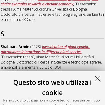
chain: examples towards a circular economy
, [Dissertation
thesis], Alma Mater Studiorum Università di Bologna.
Dottorato di ricerca in
Scienze e tecnologie agrarie, ambientali
e alimentari
, 38 Ciclo.
S
Shahpari, Armin
(2023)
Investigation of plant genetic-
microbiome interactions in different plant species
,
[Dissertation thesis], Alma Mater Studiorum Università di
Bologna. Dottorato di ricerca in
Scienze e tecnologie agrarie,
ambientali e alimentari
, 35 Ciclo. DOI
10.48676/unibo/amsdottorato/10862.
Questo sito web utilizza i
Stenico, Verena
(2014)
Genus Bifidobacterium: taxonomy
studies and gene expression analysis on folate pathway
,
cookie
[Dissertation thesis], Alma Mater Studiorum Università di
Bologna. Dottorato di ricerca in
Scienze e tecnologie agrarie,
Nel nostro sito utilizziamo sia cookie tecnici necessari per il suo
ambientali e alimentari
, 26 Ciclo. DOI