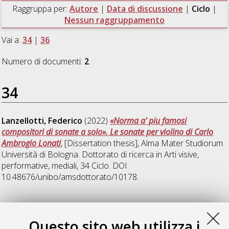
Raggruppa per:
Autore
|
Data di discussione
|
Ciclo
|
Nessun raggruppamento
Vai a:
34
|
36
Numero di documenti:
2
.
34
Lanzellotti, Federico
(2022)
«Norma a' piu famosi
compositori di sonate a solo». Le sonate per violino di Carlo
Ambrogio Lonati
, [Dissertation thesis], Alma Mater Studiorum
Università di Bologna. Dottorato di ricerca in
Arti visive,
performative, mediali
, 34 Ciclo. DOI
10.48676/unibo/amsdottorato/10178.
36
Questo sito web utilizza i