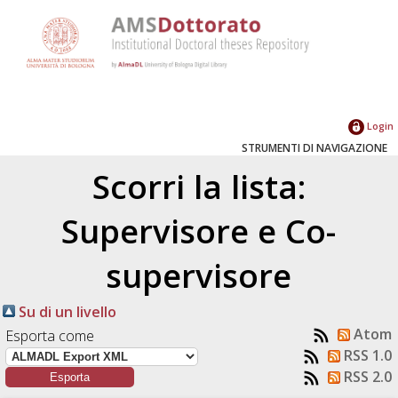
Login
STRUMENTI DI NAVIGAZIONE
Scorri la lista:
Supervisore e Co-
supervisore
Su di un livello
Atom
Esporta come
RSS 1.0
RSS 2.0