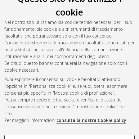
Contesotto, Ilaria
(2024)
Il controllo e la censura nell'opera
cookie
veneziana nella seconda meta del Seicento (ca. 1670-1690)
,
[Dissertation thesis], Alma Mater Studiorum Università di
Nel nostro sito utilizziamo sia cookie tecnici necessari per il suo
Bologna. Dottorato di ricerca in
Arti visive, performative,
funzionamento, sia cookie e altri strumenti di tracciamento
mediali
, 36 Ciclo. DOI 10.48676/unibo/amsdottorato/11191.
facoltativi che potrai attivare solo con il tuo consenso.
Cookie e altri strumenti di tracciamento facoltativi sono usati per
Questa lista e' stata generata il
Thu Aug 6 20:46:25 2026
analisi statistiche, misure sull'efficacia della comunicazione
CEST
.
istituzionale e analisi dei comportamenti degli utenti.
Se chiudi questo banner continuerai la navigazione solo con i
cookie necessari.
Atom
Puoi esprimere il consenso sui cookie facoltativi attivando
Rss 1.0
l'opzione in "Personalizza cookie" e, se vuoi, potrai esprimere
consensi più specifici in "Mostra cookie di profilazione".
Rss 2.0
Potrai sempre rivedere le tue scelte e verificare lo stato dei
consensi rientrando nella sezione "Impostazione cookie" del
sito.
AMS Dottorato
Per maggiori informazioni
consulta la nostra Cookie policy
.
ISSN: 2038-7946
Servizio implementato e gestito da
AlmaDL
Impostazioni Cookie
COOKIE DI PROFILAZIONE -