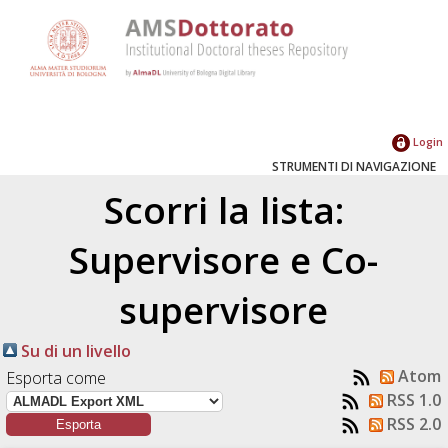
Login
STRUMENTI DI NAVIGAZIONE
Scorri la lista:
Supervisore e Co-
supervisore
Su di un livello
Atom
Esporta come
RSS 1.0
RSS 2.0