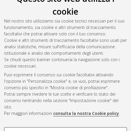
Poli, Stefano
(2009)
Modelling and simulations of post-CMOS
cookie
devices
, [Dissertation thesis], Alma Mater Studiorum Università
di Bologna. Dottorato di ricerca in
Tecnologie
Nel nostro sito utilizziamo sia cookie tecnici necessari per il suo
dell'informazione
, 21 Ciclo. DOI
funzionamento, sia cookie e altri strumenti di tracciamento
10.6092/unibo/amsdottorato/1539.
facoltativi che potrai attivare solo con il tuo consenso.
Cookie e altri strumenti di tracciamento facoltativi sono usati per
Questa lista e' stata generata il
Thu Aug 6 20:44:43 2026
analisi statistiche, misure sull'efficacia della comunicazione
CEST
.
istituzionale e analisi dei comportamenti degli utenti.
Se chiudi questo banner continuerai la navigazione solo con i
cookie necessari.
Atom
Puoi esprimere il consenso sui cookie facoltativi attivando
Rss 1.0
l'opzione in "Personalizza cookie" e, se vuoi, potrai esprimere
consensi più specifici in "Mostra cookie di profilazione".
Rss 2.0
Potrai sempre rivedere le tue scelte e verificare lo stato dei
consensi rientrando nella sezione "Impostazione cookie" del
sito.
AMS Dottorato
Per maggiori informazioni
consulta la nostra Cookie policy
.
ISSN: 2038-7946
Servizio implementato e gestito da
AlmaDL
Impostazioni Cookie
COOKIE DI PROFILAZIONE -