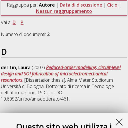
Raggruppa per:
Autore
|
Data di discussione
|
Ciclo
|
Nessun raggruppamento
Vai a:
D
|
P
Numero di documenti:
2
.
D
del Tin, Laura
(2007)
Reduced-order modelling, circuit-level
design and SOI fabrication of microelectromechanical
resonators
, [Dissertation thesis], Alma Mater Studiorum
Università di Bologna. Dottorato di ricerca in
Tecnologie
dell'informazione
, 19 Ciclo. DOI
10.6092/unibo/amsdottorato/461.
P
Questo sito web utilizza i