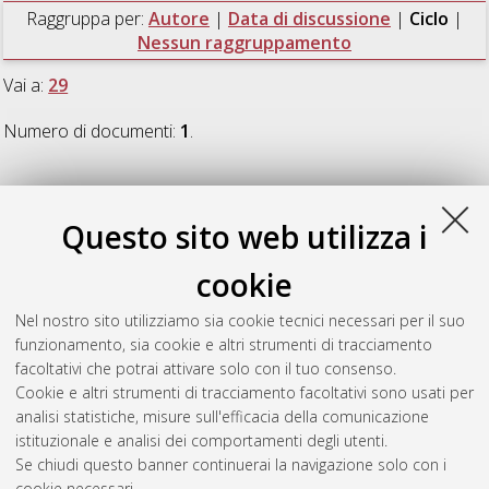
Raggruppa per:
Autore
|
Data di discussione
|
Ciclo
|
Nessun raggruppamento
Vai a:
29
Numero di documenti:
1
.
29
Questo sito web utilizza i
Gjonca, Etleva
(2017)
European Competition Policy in
cookie
Financial Services: Rules and Empirical Insights
, [Dissertation
thesis], Alma Mater Studiorum Università di Bologna.
Nel nostro sito utilizziamo sia cookie tecnici necessari per il suo
Dottorato di ricerca in
European doctorate in law and
funzionamento, sia cookie e altri strumenti di tracciamento
economics
, 29 Ciclo. DOI 10.6092/unibo/amsdottorato/8276.
facoltativi che potrai attivare solo con il tuo consenso.
Cookie e altri strumenti di tracciamento facoltativi sono usati per
Questa lista e' stata generata il
Thu Aug 6 20:47:50 2026
analisi statistiche, misure sull'efficacia della comunicazione
CEST
.
istituzionale e analisi dei comportamenti degli utenti.
Se chiudi questo banner continuerai la navigazione solo con i
cookie necessari.