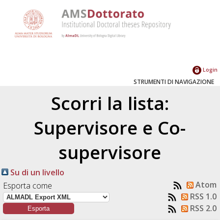
Login
STRUMENTI DI NAVIGAZIONE
Scorri la lista:
Supervisore e Co-
supervisore
Su di un livello
Atom
Esporta come
RSS 1.0
RSS 2.0