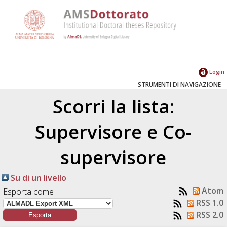
Login
STRUMENTI DI NAVIGAZIONE
Scorri la lista:
Supervisore e Co-
supervisore
Su di un livello
Atom
Esporta come
RSS 1.0
RSS 2.0