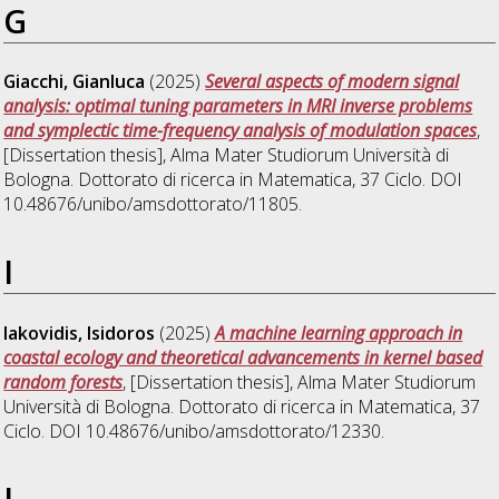
G
Giacchi, Gianluca
(2025)
Several aspects of modern signal
analysis: optimal tuning parameters in MRI inverse problems
and symplectic time-frequency analysis of modulation spaces
,
[Dissertation thesis], Alma Mater Studiorum Università di
Bologna. Dottorato di ricerca in
Matematica
, 37 Ciclo. DOI
10.48676/unibo/amsdottorato/11805.
I
Iakovidis, Isidoros
(2025)
A machine learning approach in
coastal ecology and theoretical advancements in kernel based
random forests
, [Dissertation thesis], Alma Mater Studiorum
Università di Bologna. Dottorato di ricerca in
Matematica
, 37
Ciclo. DOI 10.48676/unibo/amsdottorato/12330.
L