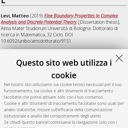
Levi, Matteo
(2019)
Fine Boundary Properties in Complex
Analysis and Discrete Potential Theory
, [Dissertation thesis],
Alma Mater Studiorum Università di Bologna. Dottorato di
ricerca in
Matematica
, 32 Ciclo. DOI
10.6092/unibo/amsdottorato/9151.
T
Questo sito web utilizza i
cookie
Tupputi, Maria Rosaria
(2012)
Weighted Inequalities and
Lipschitz Spaces
, [Dissertation thesis], Alma Mater Studiorum
Nel nostro sito utilizziamo sia cookie tecnici necessari per il suo
Università di Bologna. Dottorato di ricerca in
Matematica
, 24
funzionamento, sia cookie e altri strumenti di tracciamento
Ciclo. DOI 10.6092/unibo/amsdottorato/4896.
facoltativi che potrai attivare solo con il tuo consenso.
Cookie e altri strumenti di tracciamento facoltativi sono usati per
Questa lista e' stata generata il
Wed Aug 5 20:48:36 2026
analisi statistiche, misure sull'efficacia della comunicazione
CEST
.
istituzionale e analisi dei comportamenti degli utenti.
Se chiudi questo banner continuerai la navigazione solo con i