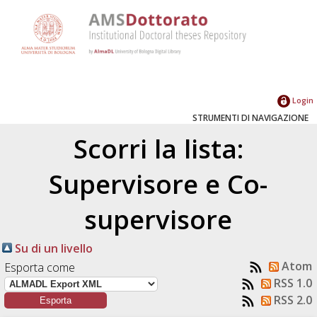
Login
STRUMENTI DI NAVIGAZIONE
Scorri la lista:
Supervisore e Co-
supervisore
Su di un livello
Atom
Esporta come
RSS 1.0
RSS 2.0