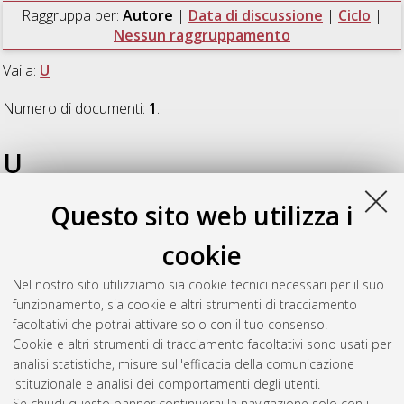
Raggruppa per:
Autore
|
Data di discussione
|
Ciclo
|
Nessun raggruppamento
Vai a:
U
Numero di documenti:
1
.
U
Questo sito web utilizza i
Usula, Nicola
(2014)
"Il carceriere di sé medesimo" di Lodovico
Adimari e Alessandro Melani, Firenze 1681. Dalla «comedia» di
cookie
Pedro Calderón de la Barca al «drama per musica» italiano di
fine Seicento
, [Dissertation thesis], Alma Mater Studiorum
Nel nostro sito utilizziamo sia cookie tecnici necessari per il suo
Università di Bologna. Dottorato di ricerca in
Cinema, musica e
funzionamento, sia cookie e altri strumenti di tracciamento
teatro
, 26 Ciclo. DOI 10.6092/unibo/amsdottorato/6592.
facoltativi che potrai attivare solo con il tuo consenso.
Cookie e altri strumenti di tracciamento facoltativi sono usati per
Questa lista e' stata generata il
Sun Aug 9 20:45:04 2026
analisi statistiche, misure sull'efficacia della comunicazione
CEST
.
istituzionale e analisi dei comportamenti degli utenti.
Se chiudi questo banner continuerai la navigazione solo con i