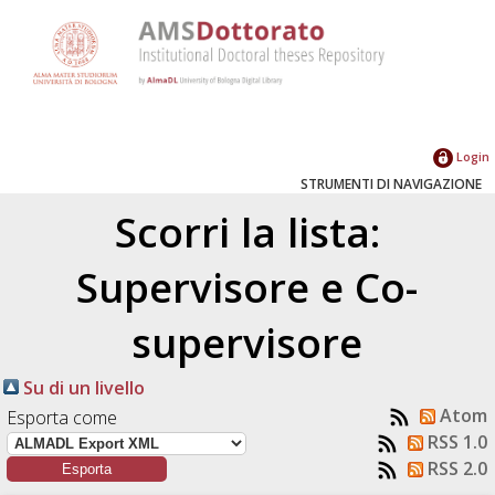
Login
STRUMENTI DI NAVIGAZIONE
Scorri la lista:
Supervisore e Co-
supervisore
Su di un livello
Atom
Esporta come
RSS 1.0
RSS 2.0