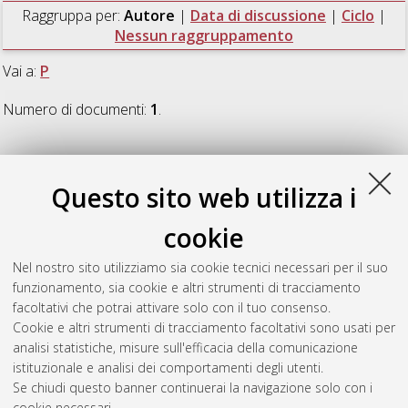
Raggruppa per:
Autore
|
Data di discussione
|
Ciclo
|
Nessun raggruppamento
Vai a:
P
Numero di documenti:
1
.
P
Questo sito web utilizza i
Piombo, Marco Andrea
(2024)
Exploring the influence of
cookie
socio-emotional variables on internalizing symptoms and
academic results in primary school children
, [Dissertation
Nel nostro sito utilizziamo sia cookie tecnici necessari per il suo
thesis], Alma Mater Studiorum Università di Bologna.
funzionamento, sia cookie e altri strumenti di tracciamento
Dottorato di ricerca in
Psychology
, 36 Ciclo.
facoltativi che potrai attivare solo con il tuo consenso.
Cookie e altri strumenti di tracciamento facoltativi sono usati per
Questa lista e' stata generata il
Wed Aug 5 20:44:08 2026
analisi statistiche, misure sull'efficacia della comunicazione
CEST
.
istituzionale e analisi dei comportamenti degli utenti.
Se chiudi questo banner continuerai la navigazione solo con i
cookie necessari.