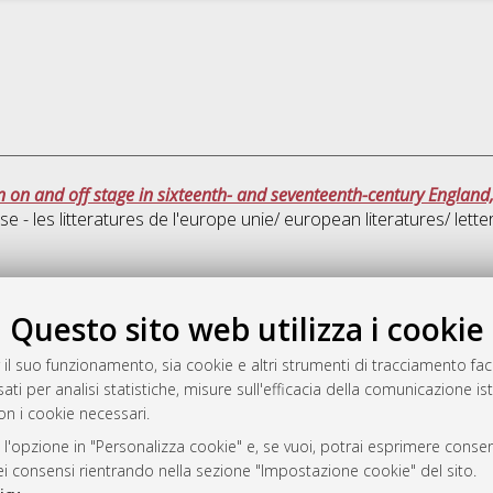
n on and off stage in sixteenth- and seventeenth-century England,
e - les litteratures de l'europe unie/ european literatures/ lette
Que
Questo sito web utilizza i cookie
rato
 il suo funzionamento, sia cookie e altri strumenti di tracciamento faco
-7946
ati per analisi statistiche, misure sull'efficacia della comunicazione is
on i cookie necessari.
mplementato e gestito da
AlmaDL
ni Cookie
 l'opzione in "Personalizza cookie" e, se vuoi, potrai esprimere consens
 sulla privacy
dei consensi rientrando nella sezione "Impostazione cookie" del sito.