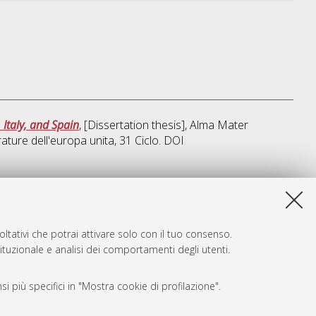
 Italy, and Spain
, [Dissertation thesis], Alma Mater
rature dell'europa unita
, 31 Ciclo. DOI
sta lista e' stata generata il
Fri Aug 7 20:46:49 2026 CEST
.
ltativi che potrai attivare solo con il tuo consenso.
tituzionale e analisi dei comportamenti degli utenti.
i più specifici in "Mostra cookie di profilazione".