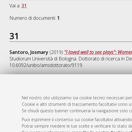
Vai a:
31
Numero di documenti:
1
.
31
Santoro, Josmary
(2019)
"I loved well to see plays": Wome
Studiorum Università di Bologna. Dottorato di ricerca in
Des
10.6092/unibo/amsdottorato/9119.
AMS Dotto
Atom
Nel nostro sito utilizziamo sia cookie tecnici necessari per
ISSN: 2038
Cookie e altri strumenti di tracciamento facoltativi sono us
Rss 1.0
Se chiudi questo banner continuerai la navigazione solo c
Servizio i
Rss 2.0
Impostazio
Puoi esprimere il consenso sui cookie facoltativi attivando
Informativa
Potrai sempre rivedere le tue scelte e verificare lo stato 