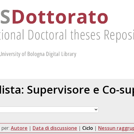
 lista: Supervisore e Co-s
 per:
Autore
|
Data di discussione
|
Ciclo
|
Nessun raggr