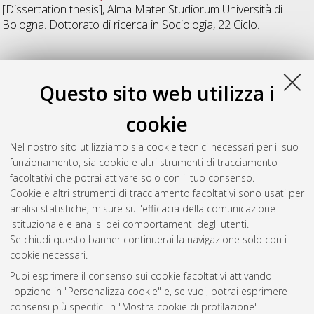
[Dissertation thesis], Alma Mater Studiorum Università di
Bologna. Dottorato di ricerca in
Sociologia
, 22 Ciclo.
28
Questo sito web utilizza i
Martino, Fausta
(2016)
La valutazione di modelli e
cookie
sperimentazioni di progettazione partecipata sociale e socio-
sanitaria
, [Dissertation thesis], Alma Mater Studiorum
Nel nostro sito utilizziamo sia cookie tecnici necessari per il suo
Università di Bologna. Dottorato di ricerca in
Sociologia
, 28
funzionamento, sia cookie e altri strumenti di tracciamento
Ciclo. DOI 10.6092/unibo/amsdottorato/7304.
facoltativi che potrai attivare solo con il tuo consenso.
Cookie e altri strumenti di tracciamento facoltativi sono usati per
Questa lista e' stata generata il
Sat Aug 8 20:47:55 2026
analisi statistiche, misure sull'efficacia della comunicazione
CEST
.
istituzionale e analisi dei comportamenti degli utenti.
Se chiudi questo banner continuerai la navigazione solo con i
cookie necessari.
Atom
Puoi esprimere il consenso sui cookie facoltativi attivando
Rss 1.0
l'opzione in "Personalizza cookie" e, se vuoi, potrai esprimere
consensi più specifici in "Mostra cookie di profilazione".
Rss 2.0