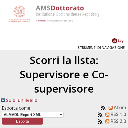
Login
STRUMENTI DI NAVIGAZIONE
Scorri la lista:
Supervisore e Co-
supervisore
Su di un livello
Atom
Esporta come
RSS 1.0
RSS 2.0