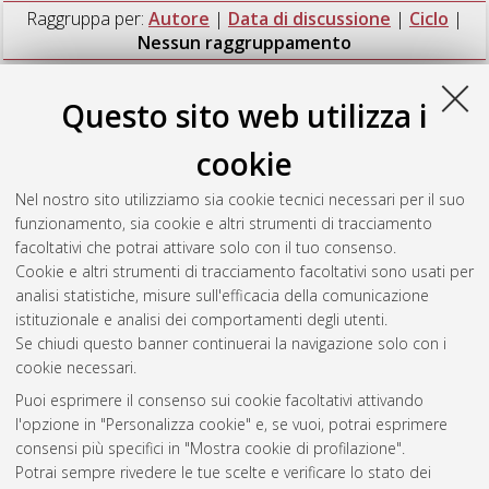
Raggruppa per:
Autore
|
Data di discussione
|
Ciclo
|
Nessun raggruppamento
Numero di documenti:
1
.
Questo sito web utilizza i
Fosch Villaronga, Eduard
(2017)
Towards a Legal end Ethical
cookie
Framework for Personal Care Robots. Analysis of Person
Carrier, Physical Assistant and Mobile Servant Robots.
,
Nel nostro sito utilizziamo sia cookie tecnici necessari per il suo
[Dissertation thesis], Alma Mater Studiorum Università di
funzionamento, sia cookie e altri strumenti di tracciamento
Bologna. Dottorato di ricerca in
Law, science and technology
,
facoltativi che potrai attivare solo con il tuo consenso.
29 Ciclo. DOI 10.6092/unibo/amsdottorato/8203.
Cookie e altri strumenti di tracciamento facoltativi sono usati per
analisi statistiche, misure sull'efficacia della comunicazione
Questa lista e' stata generata il
Fri Aug 7 20:45:41 2026 CEST
.
istituzionale e analisi dei comportamenti degli utenti.
Se chiudi questo banner continuerai la navigazione solo con i
cookie necessari.
Atom
Puoi esprimere il consenso sui cookie facoltativi attivando
Rss 1.0
l'opzione in "Personalizza cookie" e, se vuoi, potrai esprimere
consensi più specifici in "Mostra cookie di profilazione".
Rss 2.0
Potrai sempre rivedere le tue scelte e verificare lo stato dei