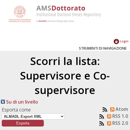
Login
STRUMENTI DI NAVIGAZIONE
Scorri la lista:
Supervisore e Co-
supervisore
Su di un livello
Atom
Esporta come
RSS 1.0
RSS 2.0