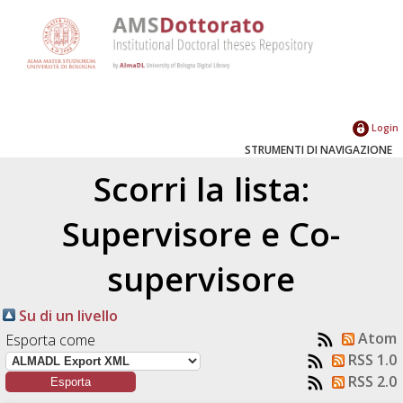
Login
STRUMENTI DI NAVIGAZIONE
Scorri la lista:
Supervisore e Co-
supervisore
Su di un livello
Atom
Esporta come
RSS 1.0
RSS 2.0