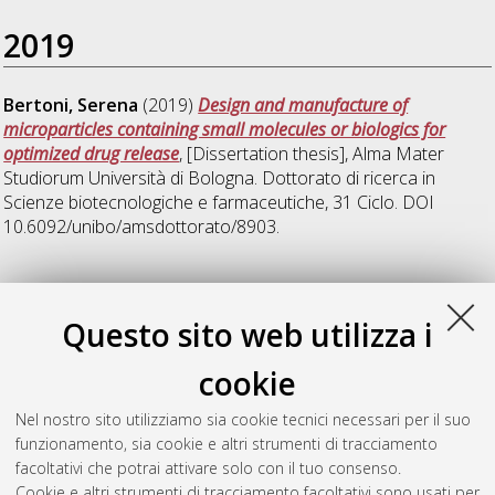
2019
Bertoni, Serena
(2019)
Design and manufacture of
microparticles containing small molecules or biologics for
optimized drug release
, [Dissertation thesis], Alma Mater
Studiorum Università di Bologna. Dottorato di ricerca in
Scienze biotecnologiche e farmaceutiche
, 31 Ciclo. DOI
10.6092/unibo/amsdottorato/8903.
2025
Questo sito web utilizza i
Sangiorgi, Stefano
(2025)
Green approaches for the
cookie
development of highly bioavailable oral drug delivery systems
,
[Dissertation thesis], Alma Mater Studiorum Università di
Nel nostro sito utilizziamo sia cookie tecnici necessari per il suo
Bologna. Dottorato di ricerca in
Scienze biotecnologiche,
funzionamento, sia cookie e altri strumenti di tracciamento
biocomputazionali, farmaceutiche e farmacologiche
, 37 Ciclo.
facoltativi che potrai attivare solo con il tuo consenso.
Cookie e altri strumenti di tracciamento facoltativi sono usati per