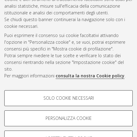
Questa lista e' stata generata il
Sat Aug 8 20:46:49 2026
analisi statistiche, misure sull'efficacia della comunicazione
CEST
.
istituzionale e analisi dei comportamenti degli utenti.
Se chiudi questo banner continuerai la navigazione solo con i
cookie necessari.
Atom
Puoi esprimere il consenso sui cookie facoltativi attivando
Rss 1.0
l'opzione in "Personalizza cookie" e, se vuoi, potrai esprimere
consensi più specifici in "Mostra cookie di profilazione".
Rss 2.0
Potrai sempre rivedere le tue scelte e verificare lo stato dei
consensi rientrando nella sezione "Impostazione cookie" del
AMS Dottorato
sito.
Per maggiori informazioni
consulta la nostra Cookie policy
.
ISSN: 2038-7946
Servizio implementato e gestito da
AlmaDL
Impostazioni Cookie
COOKIE DI PROFILAZIONE -
SOLO COOKIE NECESSARI
Informativa sulla privacy
FACOLTATIVI
Condizioni d’uso del sito
Si tratta di cookie utilizzati per analizzare le caratteristiche della
navigazione degli utenti, creare profili in base al loro comportamento
PERSONALIZZA COOKIE
sul sito, per analisi di marketing.
Mostra cookie di profilazione