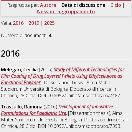
Raggruppa per:
Autore
|
Data di discussione
|
Ciclo
|
Nessun raggruppamento
Vai a:
2016
|
2019
|
2025
Numero di documenti:
4
.
2016
Melegari, Cecilia
(2016)
Study of Different Technologies for
Film Coating of Drug Layered Pellets Using Ethylcellulose as
Functional Polymer
, [Dissertation thesis], Alma Mater
Studiorum Università di Bologna. Dottorato di ricerca in
Chimica
, 28 Ciclo. DOI 10.6092/unibo/amsdottorato/7487.
Trastullo, Ramona
(2016)
Development of Innovative
Formulations for Paediatric Use
, [Dissertation thesis], Alma
Mater Studiorum Università di Bologna. Dottorato di ricerca in
Chimica
, 28 Ciclo. DOI 10.6092/unibo/amsdottorato/7393.