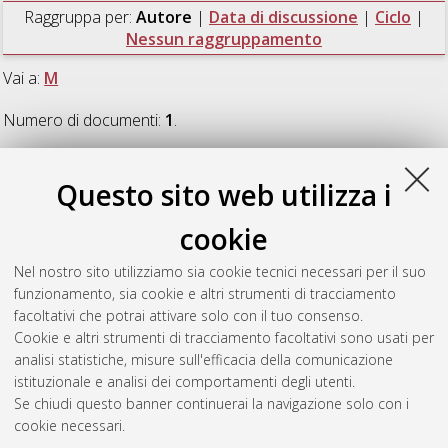
Raggruppa per:
Autore
|
Data di discussione
|
Ciclo
|
Nessun raggruppamento
Vai a:
M
Numero di documenti:
1
.
M
Questo sito web utilizza i
cookie
Magnabosco, Giulia
(2019)
Bioinspired design of inorganic
advanced functional materials
, [Dissertation thesis], Alma
Nel nostro sito utilizziamo sia cookie tecnici necessari per il suo
Mater Studiorum Università di Bologna. Dottorato di ricerca in
funzionamento, sia cookie e altri strumenti di tracciamento
Chimica
, 31 Ciclo. DOI 10.6092/unibo/amsdottorato/8815.
facoltativi che potrai attivare solo con il tuo consenso.
Cookie e altri strumenti di tracciamento facoltativi sono usati per
Questa lista e' stata generata il
Thu Aug 6 20:43:46 2026
analisi statistiche, misure sull'efficacia della comunicazione
CEST
.
istituzionale e analisi dei comportamenti degli utenti.
Se chiudi questo banner continuerai la navigazione solo con i
cookie necessari.
Atom