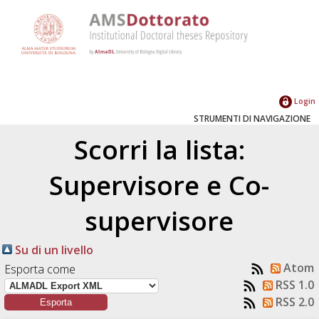
Login
STRUMENTI DI NAVIGAZIONE
Scorri la lista:
Supervisore e Co-
supervisore
Su di un livello
Atom
Esporta come
RSS 1.0
RSS 2.0