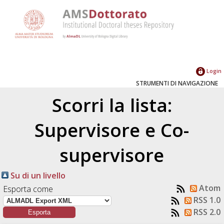
Login
STRUMENTI DI NAVIGAZIONE
Scorri la lista:
Supervisore e Co-
supervisore
Su di un livello
Atom
Esporta come
RSS 1.0
RSS 2.0