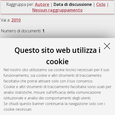
Raggruppa per:
Autore
|
Data di discussione
|
Ciclo
|
Nessun raggruppamento
Vai a:
2010
Numero di documenti:
1
.
2010
Questo sito web utilizza i
cookie
Nitti, Francesco Saverio
(2010)
Termofluidodinamica di un
Getto di Litio
, [Dissertation thesis], Alma Mater Studiorum
Nel nostro sito utilizziamo sia cookie tecnici necessari per il suo
Università di Bologna. Dottorato di ricerca in
Ingegneria
funzionamento, sia cookie e altri strumenti di tracciamento
energetica, nucleare e del controllo ambientale
, 22 Ciclo. DOI
facoltativi che potrai attivare solo con il tuo consenso.
10.6092/unibo/amsdottorato/2793.
Cookie e altri strumenti di tracciamento facoltativi sono usati per
analisi statistiche, misure sull'efficacia della comunicazione
Questa lista e' stata generata il
Fri Aug 7 20:43:50 2026 CEST
.
istituzionale e analisi dei comportamenti degli utenti.
Se chiudi questo banner continuerai la navigazione solo con i
cookie necessari.
Atom