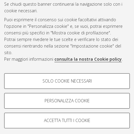
Se chiudi questo banner continuerai la navigazione solo con i
cookie necessari.
Atom
Puoi esprimere il consenso sui cookie facoltativi attivando
Rss 1.0
l'opzione in "Personalizza cookie" e, se vuoi, potrai esprimere
consensi più specifici in "Mostra cookie di profilazione".
Rss 2.0
Potrai sempre rivedere le tue scelte e verificare lo stato dei
consensi rientrando nella sezione "Impostazione cookie" del
sito.
AMS Dottorato
Per maggiori informazioni
consulta la nostra Cookie policy
.
ISSN: 2038-7946
Servizio implementato e gestito da
AlmaDL
COOKIE DI PROFILAZIONE -
Impostazioni Cookie
SOLO COOKIE NECESSARI
Informativa sulla privacy
FACOLTATIVI
Condizioni d’uso del sito
Si tratta di cookie utilizzati per analizzare le caratteristiche della
navigazione degli utenti, creare profili in base al loro comportamento
PERSONALIZZA COOKIE
sul sito, per analisi di marketing.
Mostra cookie di profilazione
ACCETTA TUTTI I COOKIE
Google/Youtube Video
© ALMA MATER STUDIORUM - Università di Bologna, 2007-2026.
COOKIE TECNICI - NECESSARI
Facebook