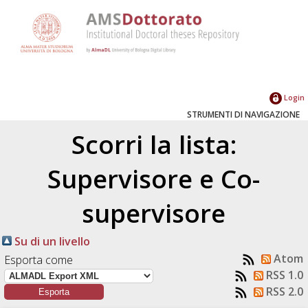
Login
STRUMENTI DI NAVIGAZIONE
Scorri la lista:
Supervisore e Co-
supervisore
Su di un livello
Atom
Esporta come
RSS 1.0
RSS 2.0