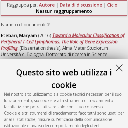
Raggruppa per:
Autore
|
Data di discussione
|
Ciclo
|
Nessun raggruppamento
Numero di documenti:
2
.
Etebari, Maryam
(2016)
Toward a Molecular Classification of
Peripheral T-Cell Lymphomas: The Role of Gene Expression
Profiling
, [Dissertation thesis], Alma Mater Studiorum
Università di Bologna. Dottorato di ricerca in
Scienze
biomediche
, 27 Ciclo. DOI 10.6092/unibo/amsdottorato/7434.
Questo sito web utilizza i
Melle, Federica
(2016)
Il sequenziamento massivo dell'esoma
rivela nuovi target molecolari nella neoplasia blastica delle
cookie
cellule dendritiche plasmocitoidi (BPDCN)
, [Dissertation thesis],
Alma Mater Studiorum Università di Bologna. Dottorato di
Nel nostro sito utilizziamo sia cookie tecnici necessari per il suo
ricerca in
Scienze biomediche
, 28 Ciclo. DOI
funzionamento, sia cookie e altri strumenti di tracciamento
10.6092/unibo/amsdottorato/7427.
facoltativi che potrai attivare solo con il tuo consenso.
Cookie e altri strumenti di tracciamento facoltativi sono usati per
Questa lista e' stata generata il
Thu Aug 6 20:46:03 2026
analisi statistiche, misure sull'efficacia della comunicazione
CEST
.
istituzionale e analisi dei comportamenti degli utenti.