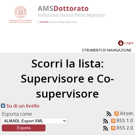
Login
STRUMENTI DI NAVIGAZIONE
Scorri la lista:
Supervisore e Co-
supervisore
Su di un livello
Atom
Esporta come
RSS 1.0
RSS 2.0