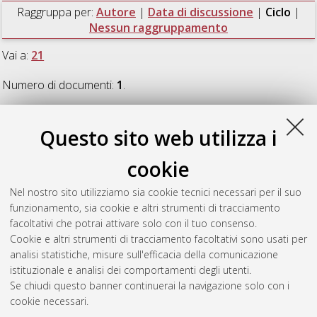
Raggruppa per:
Autore
|
Data di discussione
|
Ciclo
|
Nessun raggruppamento
Vai a:
21
Numero di documenti:
1
.
21
Questo sito web utilizza i
cookie
Piffer, Tommaso
(2009)
Gli alleati e la Resistenza italiana
1943-1945
, [Dissertation thesis], Alma Mater Studiorum
Nel nostro sito utilizziamo sia cookie tecnici necessari per il suo
Università di Bologna. Dottorato di ricerca in
Storia dell'Età
funzionamento, sia cookie e altri strumenti di tracciamento
contemporanea nei secoli XIX e XX "Federico Chabod"
, 21
facoltativi che potrai attivare solo con il tuo consenso.
Ciclo.
Cookie e altri strumenti di tracciamento facoltativi sono usati per
analisi statistiche, misure sull'efficacia della comunicazione
Questa lista e' stata generata il
Fri Aug 7 20:44:10 2026 CEST
.
istituzionale e analisi dei comportamenti degli utenti.
Se chiudi questo banner continuerai la navigazione solo con i
cookie necessari.
Atom