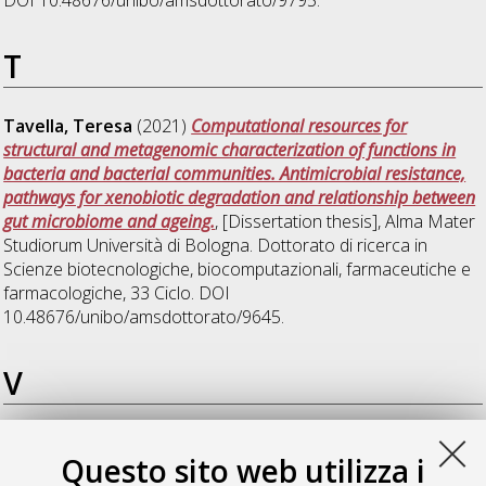
DOI 10.48676/unibo/amsdottorato/9795.
T
Tavella, Teresa
(2021)
Computational resources for
structural and metagenomic characterization of functions in
bacteria and bacterial communities. Antimicrobial resistance,
pathways for xenobiotic degradation and relationship between
gut microbiome and ageing.
, [Dissertation thesis], Alma Mater
Studiorum Università di Bologna. Dottorato di ricerca in
Scienze biotecnologiche, biocomputazionali, farmaceutiche e
farmacologiche
, 33 Ciclo. DOI
10.48676/unibo/amsdottorato/9645.
V
Valentini, Serena
(2021)
Evaluation of the theranostic use of
Questo sito web utilizza i
miRNAs in correlation to the radiopharmaceutical 64CuCl2 in