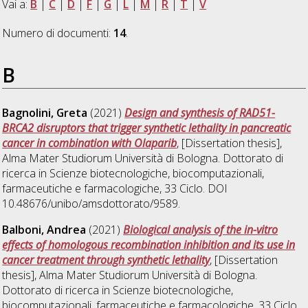
Vai a:
B
|
C
|
D
|
F
|
G
|
L
|
M
|
R
|
T
|
V
Numero di documenti:
14
.
B
Bagnolini, Greta
(2021)
Design and synthesis of RAD51-
BRCA2 disruptors that trigger synthetic lethality in pancreatic
cancer in combination with Olaparib
, [Dissertation thesis],
Alma Mater Studiorum Università di Bologna. Dottorato di
ricerca in
Scienze biotecnologiche, biocomputazionali,
farmaceutiche e farmacologiche
, 33 Ciclo. DOI
10.48676/unibo/amsdottorato/9589.
Balboni, Andrea
(2021)
Biological analysis of the in-vitro
effects of homologous recombination inhibition and its use in
cancer treatment through synthetic lethality
, [Dissertation
thesis], Alma Mater Studiorum Università di Bologna.
Dottorato di ricerca in
Scienze biotecnologiche,
biocomputazionali, farmaceutiche e farmacologiche
, 33 Ciclo.