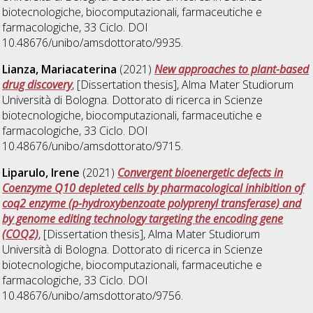
biotecnologiche, biocomputazionali, farmaceutiche e
farmacologiche
, 33 Ciclo. DOI
10.48676/unibo/amsdottorato/9935.
Lianza, Mariacaterina
(2021)
New approaches to plant-based
drug discovery
, [Dissertation thesis], Alma Mater Studiorum
Università di Bologna. Dottorato di ricerca in
Scienze
biotecnologiche, biocomputazionali, farmaceutiche e
farmacologiche
, 33 Ciclo. DOI
10.48676/unibo/amsdottorato/9715.
Liparulo, Irene
(2021)
Convergent bioenergetic defects in
Coenzyme Q10 depleted cells by pharmacological inhibition of
coq2 enzyme (p-hydroxybenzoate polyprenyl transferase) and
by genome editing technology targeting the encoding gene
(COQ2)
, [Dissertation thesis], Alma Mater Studiorum
Università di Bologna. Dottorato di ricerca in
Scienze
biotecnologiche, biocomputazionali, farmaceutiche e
farmacologiche
, 33 Ciclo. DOI
10.48676/unibo/amsdottorato/9756.