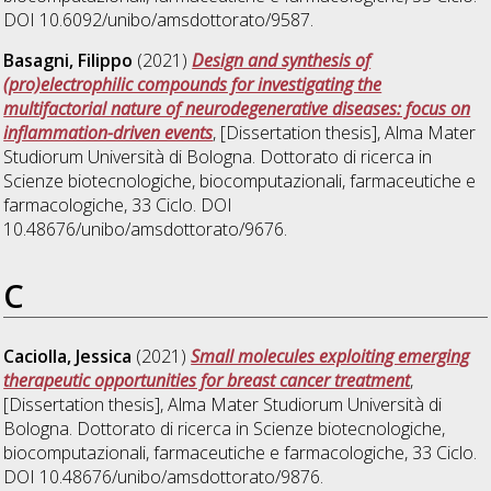
DOI 10.6092/unibo/amsdottorato/9587.
Basagni, Filippo
(2021)
Design and synthesis of
(pro)electrophilic compounds for investigating the
multifactorial nature of neurodegenerative diseases: focus on
inflammation-driven events
, [Dissertation thesis], Alma Mater
Studiorum Università di Bologna. Dottorato di ricerca in
Scienze biotecnologiche, biocomputazionali, farmaceutiche e
farmacologiche
, 33 Ciclo. DOI
10.48676/unibo/amsdottorato/9676.
C
Caciolla, Jessica
(2021)
Small molecules exploiting emerging
therapeutic opportunities for breast cancer treatment
,
[Dissertation thesis], Alma Mater Studiorum Università di
Bologna. Dottorato di ricerca in
Scienze biotecnologiche,
biocomputazionali, farmaceutiche e farmacologiche
, 33 Ciclo.
DOI 10.48676/unibo/amsdottorato/9876.