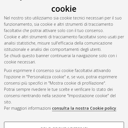
glioblastoma
, [Dissertation thesis], Alma Mater Studiorum
cookie
Università di Bologna. Dottorato di ricerca in
Scienze
biotecnologiche, biocomputazionali, farmaceutiche e
Nel nostro sito utilizziamo sia cookie tecnici necessari per il suo
farmacologiche
, 33 Ciclo. DOI
funzionamento, sia cookie e altri strumenti di tracciamento
10.48676/unibo/amsdottorato/9814.
facoltativi che potrai attivare solo con il tuo consenso.
Cookie e altri strumenti di tracciamento facoltativi sono usati per
Questa lista e' stata generata il
Thu Aug 6 20:41:35 2026
analisi statistiche, misure sull'efficacia della comunicazione
CEST
.
istituzionale e analisi dei comportamenti degli utenti.
Se chiudi questo banner continuerai la navigazione solo con i
cookie necessari.
Atom
Puoi esprimere il consenso sui cookie facoltativi attivando
Rss 1.0
l'opzione in "Personalizza cookie" e, se vuoi, potrai esprimere
consensi più specifici in "Mostra cookie di profilazione".
Rss 2.0
Potrai sempre rivedere le tue scelte e verificare lo stato dei
consensi rientrando nella sezione "Impostazione cookie" del
AMS Dottorato
sito.
Per maggiori informazioni
consulta la nostra Cookie policy
.
ISSN: 2038-7946
Servizio implementato e gestito da
AlmaDL
Impostazioni Cookie
COOKIE DI PROFILAZIONE -