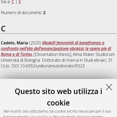
Vai a:
C
|
S
Numero di documenti:
2
.
C
Cadelo, Maria
(2020)
Modelli femminili di beneficenza a
confronto nell'eta dell'emancipazione ebraica: le opere pie di
Roma e di Torino
, [Dissertation thesis], Alma Mater Studiorum
Università di Bologna. Dottorato di ricerca in
Studi ebraici
, 31
Ciclo. DOI 10.6092/unibo/amsdottorato/9323.
S
Questo sito web utilizza i
Sinicropi, Stefano Nicola
(2020)
L'esilio tedesco a Ferramonti
cookie
di Tarsia. Storie di ebrei in fuga dalla Germania
, [Dissertation
thesis], Alma Mater Studiorum Università di Bologna.
Nel nostro sito utilizziamo sia cookie tecnici necessari per il suo
Dottorato di ricerca in
Studi ebraici
, 31 Ciclo. DOI
funzionamento, sia cookie e altri strumenti di tracciamento