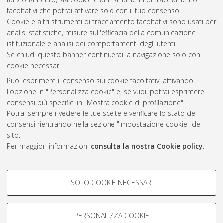
10.6092/unibo/amsdottorato/9313.
facoltativi che potrai attivare solo con il tuo consenso.
Cookie e altri strumenti di tracciamento facoltativi sono usati per
Questa lista e' stata generata il
Wed Aug 5 20:41:24 2026
analisi statistiche, misure sull'efficacia della comunicazione
CEST
.
istituzionale e analisi dei comportamenti degli utenti.
Se chiudi questo banner continuerai la navigazione solo con i
cookie necessari.
Atom
Puoi esprimere il consenso sui cookie facoltativi attivando
Rss 1.0
l'opzione in "Personalizza cookie" e, se vuoi, potrai esprimere
consensi più specifici in "Mostra cookie di profilazione".
Rss 2.0
Potrai sempre rivedere le tue scelte e verificare lo stato dei
consensi rientrando nella sezione "Impostazione cookie" del
sito.
AMS Dottorato
Per maggiori informazioni
consulta la nostra Cookie policy
.
ISSN: 2038-7946
Servizio implementato e gestito da
AlmaDL
Impostazioni Cookie
COOKIE DI PROFILAZIONE -
SOLO COOKIE NECESSARI
Informativa sulla privacy
FACOLTATIVI
Condizioni d’uso del sito
Si tratta di cookie utilizzati per analizzare le caratteristiche della
navigazione degli utenti, creare profili in base al loro comportamento
PERSONALIZZA COOKIE
sul sito, per analisi di marketing.