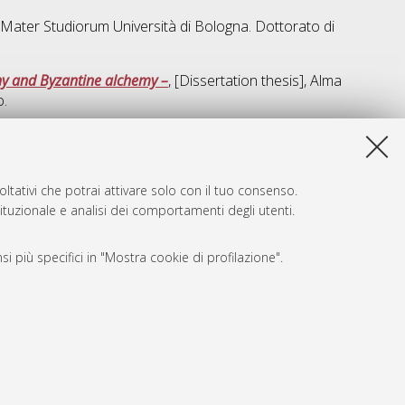
a Mater Studiorum Università di Bologna. Dottorato di
phy and Byzantine alchemy –
, [Dissertation thesis], Alma
o.
a lista e' stata generata il
Thu Aug 6 20:42:08 2026 CEST
.
ltativi che potrai attivare solo con il tuo consenso.
tituzionale e analisi dei comportamenti degli utenti.
i più specifici in "Mostra cookie di profilazione".
SARI
, a titolo esemplificativo, per il corretto funzionamento del sito,
e, per il bilanciamento del carico, ottimizzare le prestazioni