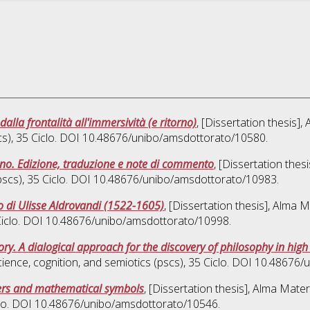
dalla frontalità all'immersività (e ritorno)
, [Dissertation thesis]
cs)
, 35 Ciclo. DOI 10.48676/unibo/amsdottorato/10580.
ano. Edizione, traduzione e note di commento
, [Dissertation the
pscs)
, 35 Ciclo. DOI 10.48676/unibo/amsdottorato/10983.
rio di Ulisse Aldrovandi (1522-1605)
, [Dissertation thesis], Alma 
 Ciclo. DOI 10.48676/unibo/amsdottorato/10998.
y. A dialogical approach for the discovery of philosophy in high
ience, cognition, and semiotics (pscs)
, 35 Ciclo. DOI 10.48676
bers and mathematical symbols
, [Dissertation thesis], Alma Mate
clo. DOI 10.48676/unibo/amsdottorato/10546.