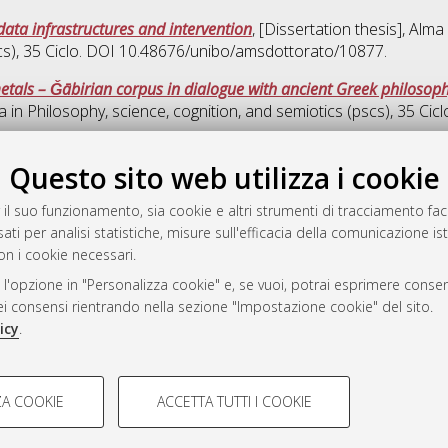
data infrastructures and intervention
, [Dissertation thesis], Alm
cs)
, 35 Ciclo. DOI 10.48676/unibo/amsdottorato/10877.
etals – Ǧābirian corpus in dialogue with ancient Greek philoso
a in
Philosophy, science, cognition, and semiotics (pscs)
, 35 Cicl
Quest
Questo sito web utilizza i cookie
 il suo funzionamento, sia cookie e altri strumenti di tracciamento faco
rato
ati per analisi statistiche, misure sull'efficacia della comunicazione is
-7946
on i cookie necessari.
mplementato e gestito da
AlmaDL
 l'opzione in "Personalizza cookie" e, se vuoi, potrai esprimere consens
ni Cookie
dei consensi rientrando nella sezione "Impostazione cookie" del sito.
 sulla privacy
icy
.
d’uso del sito
COOKIE TECNICI - NECES
A COOKIE
ACCETTA TUTTI I COOKIE
lla navigazione degli utenti, creare
Si tratta di cookie tecnici utilizzati
i Bologna, 2007-2026.
eting.
salvare le preferenze di navigazion