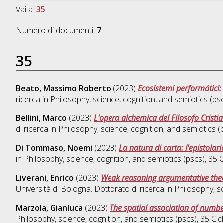
Vai a:
35
Numero di documenti:
7
.
35
Beato, Massimo Roberto
(2023)
Ecosistemi performátici: 
ricerca in
Philosophy, science, cognition, and semiotics (ps
Bellini, Marco
(2023)
L'opera alchemica del Filosofo Cristi
di ricerca in
Philosophy, science, cognition, and semiotics (
Di Tommaso, Noemi
(2023)
La natura di carta: l'epistola
in
Philosophy, science, cognition, and semiotics (pscs)
, 35
Liverani, Enrico
(2023)
Weak reasoning argumentative theor
Università di Bologna. Dottorato di ricerca in
Philosophy, sc
Marzola, Gianluca
(2023)
The spatial association of num
Philosophy, science, cognition, and semiotics (pscs)
, 35 Ci