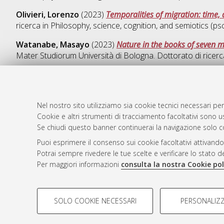
Olivieri, Lorenzo
(2023)
Temporalities of migration: time, 
ricerca in
Philosophy, science, cognition, and semiotics (ps
Watanabe, Masayo
(2023)
Nature in the books of seven m
Mater Studiorum Università di Bologna. Dottorato di ricerc
Nel nostro sito utilizziamo sia cookie tecnici necessari per
AMS Dotto
Atom
Cookie e altri strumenti di tracciamento facoltativi sono us
ISSN: 2038
Se chiudi questo banner continuerai la navigazione solo c
Rss 1.0
Servizio i
Puoi esprimere il consenso sui cookie facoltativi attivando
Rss 2.0
Impostazio
Potrai sempre rivedere le tue scelte e verificare lo stato 
Informativa
Per maggiori informazioni
consulta la nostra Cookie pol
Condizioni 
COOKIE DI PROFILAZIONE - FACOLTATIVI
SOLO COOKIE NECESSARI
PERSONALIZZ
Si tratta di cookie utilizzati per analizzare le caratteristiche de
© ALMA MATER STUDIORUM - Università d
profili in base al loro comportamento sul sito, per analisi di mark