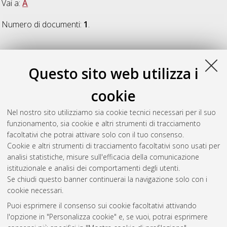
Vai a:
A
Numero di documenti:
1
.
A
Questo sito web utilizza i
Alvarez Garcia, Hector
(2016)
Il fondamento democratico
cookie
della revoca del mandato rappresentativo
, [Dissertation
thesis], Alma Mater Studiorum Università di Bologna.
Nel nostro sito utilizziamo sia cookie tecnici necessari per il suo
Dottorato di ricerca in
Storia culture civilta'
, 29 Ciclo. DOI
funzionamento, sia cookie e altri strumenti di tracciamento
10.6092/unibo/amsdottorato/7280.
facoltativi che potrai attivare solo con il tuo consenso.
Cookie e altri strumenti di tracciamento facoltativi sono usati per
Questa lista e' stata generata il
Thu Aug 6 20:42:21 2026
analisi statistiche, misure sull'efficacia della comunicazione
CEST
.
istituzionale e analisi dei comportamenti degli utenti.
Se chiudi questo banner continuerai la navigazione solo con i
cookie necessari.
Atom
Puoi esprimere il consenso sui cookie facoltativi attivando
Rss 1.0
l'opzione in "Personalizza cookie" e, se vuoi, potrai esprimere