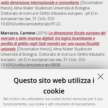
nella dimensione internazionale e comunitaria
, [Dissertation
thesis], Alma Mater Studiorum Università di Bologna.
Dottorato di ricerca in
Diritto tributario europeo - ph.D in
european tax law
, 31 Ciclo. DOI
10.6092/unibo/amsdottorato/9122.
Marrazzo, Carmine
(2019)
La dimensione fiscale europea del
mercato e delle imprese digitali: tra logica incentivante e
perdita di gettito negli Stati membri per una nuova fiscalità
unionale
, [Dissertation thesis], Alma Mater Studiorum
Università di Bologna. Dottorato di ricerca in
Diritto tributario
europeo - ph.D in european tax law
, 31 Ciclo. DOI
10.6092/unibo/amsdottorato/8808.
Mascitti, Marina
(2019)
Dal Ruling di Standard Internazionale
Questo sito web utilizza i
agli Accordi Preventivi per le imprese con attività
internazionale. Il tax ruling italiano tra contesto europeo e
cookie
profili sovranazionali
, [Dissertation thesis], Alma Mater
Studiorum Università di Bologna. Dottorato di ricerca in
Diritto
Nel nostro sito utilizziamo sia cookie tecnici necessari per il suo
tributario europeo - ph.D in european tax law
, 31 Ciclo. DOI
funzionamento, sia cookie e altri strumenti di tracciamento
10.48676/unibo/amsdottorato/8954.