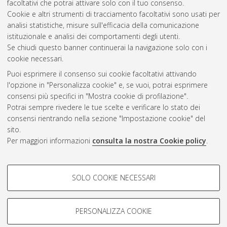
facoltativi che potrai attivare solo con il tuo consenso.
Cookie e altri strumenti di tracciamento facoltativi sono usati per
Questa lista e' stata generata il
Sat Aug 8 20:42:08 2026
analisi statistiche, misure sull'efficacia della comunicazione
CEST
.
istituzionale e analisi dei comportamenti degli utenti.
Se chiudi questo banner continuerai la navigazione solo con i
cookie necessari.
Atom
Puoi esprimere il consenso sui cookie facoltativi attivando
Rss 1.0
l'opzione in "Personalizza cookie" e, se vuoi, potrai esprimere
consensi più specifici in "Mostra cookie di profilazione".
Rss 2.0
Potrai sempre rivedere le tue scelte e verificare lo stato dei
consensi rientrando nella sezione "Impostazione cookie" del
sito.
AMS Dottorato
Per maggiori informazioni
consulta la nostra Cookie policy
.
ISSN: 2038-7946
Servizio implementato e gestito da
AlmaDL
Impostazioni Cookie
COOKIE DI PROFILAZIONE -
SOLO COOKIE NECESSARI
Informativa sulla privacy
FACOLTATIVI
Condizioni d’uso del sito
Si tratta di cookie utilizzati per analizzare le caratteristiche della
navigazione degli utenti, creare profili in base al loro comportamento
PERSONALIZZA COOKIE
sul sito, per analisi di marketing.