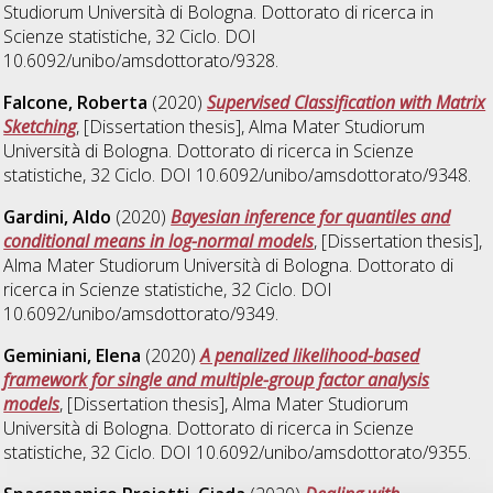
Studiorum Università di Bologna. Dottorato di ricerca in
Scienze statistiche
, 32 Ciclo. DOI
10.6092/unibo/amsdottorato/9328.
Falcone, Roberta
(2020)
Supervised Classification with Matrix
Sketching
, [Dissertation thesis], Alma Mater Studiorum
Università di Bologna. Dottorato di ricerca in
Scienze
statistiche
, 32 Ciclo. DOI 10.6092/unibo/amsdottorato/9348.
Gardini, Aldo
(2020)
Bayesian inference for quantiles and
conditional means in log-normal models
, [Dissertation thesis],
Alma Mater Studiorum Università di Bologna. Dottorato di
ricerca in
Scienze statistiche
, 32 Ciclo. DOI
10.6092/unibo/amsdottorato/9349.
Geminiani, Elena
(2020)
A penalized likelihood-based
framework for single and multiple-group factor analysis
models
, [Dissertation thesis], Alma Mater Studiorum
Università di Bologna. Dottorato di ricerca in
Scienze
statistiche
, 32 Ciclo. DOI 10.6092/unibo/amsdottorato/9355.