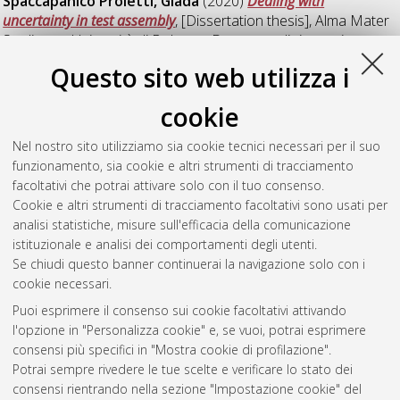
Spaccapanico Proietti, Giada
(2020)
Dealing with
uncertainty in test assembly
, [Dissertation thesis], Alma Mater
Studiorum Università di Bologna. Dottorato di ricerca in
Scienze statistiche
, 32 Ciclo. DOI
Questo sito web utilizza i
10.6092/unibo/amsdottorato/9217.
cookie
Zoffoli, Violetta
(2020)
Multiple Graph Structure Learning: a
comparative analysis
, [Dissertation thesis], Alma Mater
Nel nostro sito utilizziamo sia cookie tecnici necessari per il suo
Studiorum Università di Bologna. Dottorato di ricerca in
funzionamento, sia cookie e altri strumenti di tracciamento
Scienze statistiche
, 32 Ciclo. DOI
facoltativi che potrai attivare solo con il tuo consenso.
10.6092/unibo/amsdottorato/9400.
Cookie e altri strumenti di tracciamento facoltativi sono usati per
analisi statistiche, misure sull'efficacia della comunicazione
Questa lista e' stata generata il
Fri Aug 7 20:41:35 2026 CEST
.
istituzionale e analisi dei comportamenti degli utenti.
Se chiudi questo banner continuerai la navigazione solo con i
cookie necessari.
Atom
Puoi esprimere il consenso sui cookie facoltativi attivando
Rss 1.0
l'opzione in "Personalizza cookie" e, se vuoi, potrai esprimere
consensi più specifici in "Mostra cookie di profilazione".
Rss 2.0
Potrai sempre rivedere le tue scelte e verificare lo stato dei
consensi rientrando nella sezione "Impostazione cookie" del