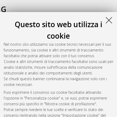
G
Questo sito web utilizza i
Garofalo, Sara
(2016)
Adaptive and Maladaptive Implications
of Reinforcement Learning Processes: Fronto-Striatal Loops
cookie
and Behavioural Correlates
, [Dissertation thesis], Alma Mater
Studiorum Università di Bologna. Dottorato di ricerca in
Nel nostro sito utilizziamo sia cookie tecnici necessari per il suo
International phd program in cognitive neuroscience
, 28 Ciclo.
funzionamento, sia cookie e altri strumenti di tracciamento
DOI 10.6092/unibo/amsdottorato/7596.
facoltativi che potrai attivare solo con il tuo consenso.
Cookie e altri strumenti di tracciamento facoltativi sono usati per
Questa lista e' stata generata il
Thu Aug 6 20:41:08 2026
analisi statistiche, misure sull'efficacia della comunicazione
CEST
.
istituzionale e analisi dei comportamenti degli utenti.
Se chiudi questo banner continuerai la navigazione solo con i
cookie necessari.
Atom
Puoi esprimere il consenso sui cookie facoltativi attivando
Rss 1.0
l'opzione in "Personalizza cookie" e, se vuoi, potrai esprimere
consensi più specifici in "Mostra cookie di profilazione".
Rss 2.0
Potrai sempre rivedere le tue scelte e verificare lo stato dei
consensi rientrando nella sezione "Impostazione cookie" del