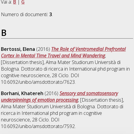
Vai a:
B
|
G
Numero di documenti:
3
.
B
Bertossi, Elena
(2016)
The Role of Ventromedial Prefrontal
Cortex in Mental Time Travel and Mind Wandering
,
[Dissertation thesis], Alma Mater Studiorum Università di
Bologna. Dottorato di ricerca in
International phd program in
cognitive neuroscience
, 28 Ciclo. DOI
10.6092/unibo/amsdottorato/7623.
Borhani, Khatereh
(2016)
Sensory and somatosensory
underpinnings of emotion processing
, [Dissertation thesis],
Alma Mater Studiorum Università di Bologna. Dottorato di
ricerca in
International phd program in cognitive
neuroscience
, 28 Ciclo. DOI
10.6092/unibo/amsdottorato/7592.