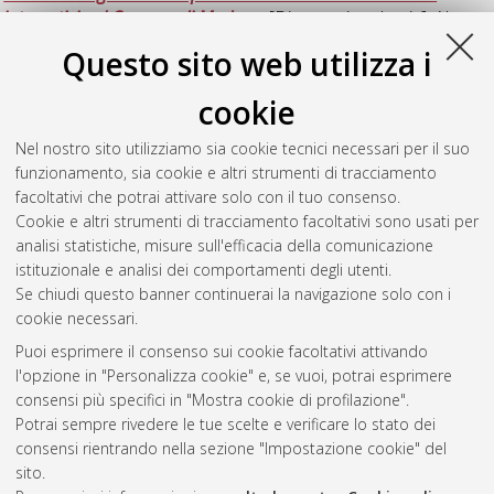
integrativi nel Comune di Modena
, [Dissertation thesis], Alma
Mater Studiorum Università di Bologna. Dottorato di ricerca in
Questo sito web utilizza i
Scienze pedagogiche
, 37 Ciclo.
cookie
Pilotto, Francesca
(2025)
Madri detenute: esperienze di
maternita tra contesti detentivi e scuole
, [Dissertation thesis],
Nel nostro sito utilizziamo sia cookie tecnici necessari per il suo
Alma Mater Studiorum Università di Bologna. Dottorato di
funzionamento, sia cookie e altri strumenti di tracciamento
ricerca in
Scienze pedagogiche
, 37 Ciclo.
facoltativi che potrai attivare solo con il tuo consenso.
Cookie e altri strumenti di tracciamento facoltativi sono usati per
Questa lista e' stata generata il
Wed Aug 5 20:42:36 2026
analisi statistiche, misure sull'efficacia della comunicazione
CEST
.
istituzionale e analisi dei comportamenti degli utenti.
Se chiudi questo banner continuerai la navigazione solo con i
cookie necessari.
Atom
Puoi esprimere il consenso sui cookie facoltativi attivando
Rss 1.0
l'opzione in "Personalizza cookie" e, se vuoi, potrai esprimere
consensi più specifici in "Mostra cookie di profilazione".
Rss 2.0
Potrai sempre rivedere le tue scelte e verificare lo stato dei
consensi rientrando nella sezione "Impostazione cookie" del
AMS Dottorato
sito.