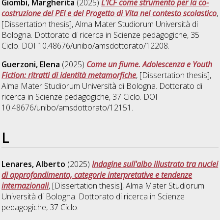
Giombi, Margherita
(2025)
L'ICF come strumento per la co-
costruzione del PEI e del Progetto di Vita nel contesto scolastico
,
[Dissertation thesis], Alma Mater Studiorum Università di
Bologna. Dottorato di ricerca in
Scienze pedagogiche
, 35
Ciclo. DOI 10.48676/unibo/amsdottorato/12208.
Guerzoni, Elena
(2025)
Come un fiume. Adolescenza e Youth
Fiction: ritratti di identità metamorfiche
, [Dissertation thesis],
Alma Mater Studiorum Università di Bologna. Dottorato di
ricerca in
Scienze pedagogiche
, 37 Ciclo. DOI
10.48676/unibo/amsdottorato/12151.
L
Lenares, Alberto
(2025)
Indagine sull'albo illustrato tra nuclei
di approfondimento, categorie interpretative e tendenze
internazionali
, [Dissertation thesis], Alma Mater Studiorum
Università di Bologna. Dottorato di ricerca in
Scienze
pedagogiche
, 37 Ciclo.