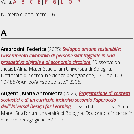
Vai a:
A
|
B
|
C
|
E
|
F
|
G
|
L
|
O
|
P
Numero di documenti:
16
.
A
Ambrosini, Federica
(2025)
Sviluppo umano sostenibile:
l'inserimento lavorativo di persone svantaggiate in una
prospettiva digitale e di economia circolare
, [Dissertation
thesis], Alma Mater Studiorum Università di Bologna.
Dottorato di ricerca in
Scienze pedagogiche
, 37 Ciclo. DOI
10.48676/unibo/amsdottorato/12306.
Augenti, Maria Antonietta
(2025)
Progettazione di contesti
scolastici e di un curricolo inclusivo secondo l'approccio
dell'Universal Design for Learning
, [Dissertation thesis], Alma
Mater Studiorum Università di Bologna. Dottorato di ricerca in
Scienze pedagogiche
, 37 Ciclo.