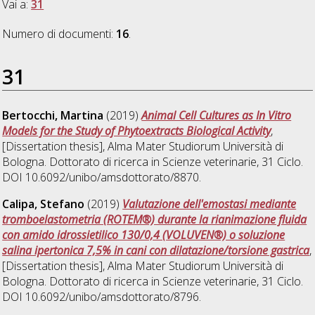
Vai a:
31
Numero di documenti:
16
.
31
Bertocchi, Martina
(2019)
Animal Cell Cultures as In Vitro
Models for the Study of Phytoextracts Biological Activity
,
[Dissertation thesis], Alma Mater Studiorum Università di
Bologna. Dottorato di ricerca in
Scienze veterinarie
, 31 Ciclo.
DOI 10.6092/unibo/amsdottorato/8870.
Calipa, Stefano
(2019)
Valutazione dell'emostasi mediante
tromboelastometria (ROTEM®) durante la rianimazione fluida
con amido idrossietilico 130/0,4 (VOLUVEN®) o soluzione
salina ipertonica 7,5% in cani con dilatazione/torsione gastrica
,
[Dissertation thesis], Alma Mater Studiorum Università di
Bologna. Dottorato di ricerca in
Scienze veterinarie
, 31 Ciclo.
DOI 10.6092/unibo/amsdottorato/8796.