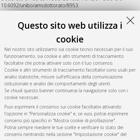
10.6092/unibo/amsdottorato/8953.
Tagliavia, Claudio
(2019)
Studio morfologico e morfometrico
Questo sito web utilizza i
della stratigrafia di parete dell'apparato gastroenterico di
coniglio: aspetti comparativi tra l'esame anatomico
cookie
microscopico e l'indagine ultrasonografica "in-vivo" ed "ex-
vivo"
, [Dissertation thesis], Alma Mater Studiorum Università di
Nel nostro sito utilizziamo sia cookie tecnici necessari per il suo
Bologna. Dottorato di ricerca in
Scienze veterinarie
, 31 Ciclo.
funzionamento, sia cookie e altri strumenti di tracciamento
DOI 10.48676/unibo/amsdottorato/8747.
facoltativi che potrai attivare solo con il tuo consenso.
Cookie e altri strumenti di tracciamento facoltativi sono usati per
Questa lista e' stata generata il
Thu Aug 6 20:41:27 2026
analisi statistiche, misure sull'efficacia della comunicazione
CEST
.
istituzionale e analisi dei comportamenti degli utenti.
Se chiudi questo banner continuerai la navigazione solo con i
cookie necessari.
Atom
Puoi esprimere il consenso sui cookie facoltativi attivando
Rss 1.0
l'opzione in "Personalizza cookie" e, se vuoi, potrai esprimere
consensi più specifici in "Mostra cookie di profilazione".
Rss 2.0
Potrai sempre rivedere le tue scelte e verificare lo stato dei
consensi rientrando nella sezione "Impostazione cookie" del