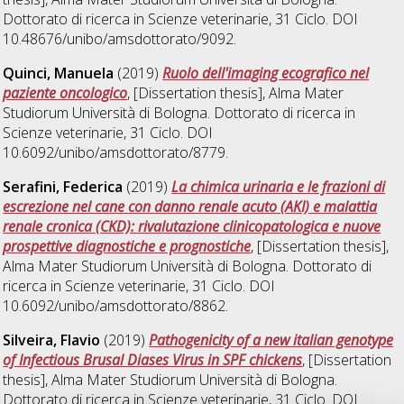
Dottorato di ricerca in
Scienze veterinarie
, 31 Ciclo. DOI
10.48676/unibo/amsdottorato/9092.
Quinci, Manuela
(2019)
Ruolo dell'imaging ecografico nel
paziente oncologico
, [Dissertation thesis], Alma Mater
Studiorum Università di Bologna. Dottorato di ricerca in
Scienze veterinarie
, 31 Ciclo. DOI
10.6092/unibo/amsdottorato/8779.
Serafini, Federica
(2019)
La chimica urinaria e le frazioni di
escrezione nel cane con danno renale acuto (AKI) e malattia
renale cronica (CKD): rivalutazione clinicopatologica e nuove
prospettive diagnostiche e prognostiche
, [Dissertation thesis],
Alma Mater Studiorum Università di Bologna. Dottorato di
ricerca in
Scienze veterinarie
, 31 Ciclo. DOI
10.6092/unibo/amsdottorato/8862.
Silveira, Flavio
(2019)
Pathogenicity of a new italian genotype
of Infectious Brusal Diases Virus in SPF chickens
, [Dissertation
thesis], Alma Mater Studiorum Università di Bologna.
Dottorato di ricerca in
Scienze veterinarie
, 31 Ciclo. DOI