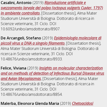
Casalini, Antonio
(2019)
Riproduzione artificiale e
svezzamento larvale del polpo (octopus vulgaris Cuvier, 1797)
in ambiente controllato
, [Dissertation thesis], Alma Mater
Studiorum Università di Bologna. Dottorato di ricerca in
Scienze veterinarie
, 31 Ciclo. DOI
10.6092/unibo/amsdottorato/8907.
De Arcangeli, Stefano
(2019)
Epidemiologia molecolare di
piccoli virus a DNA a singolo filamento
, [Dissertation thesis],
Alma Mater Studiorum Università di Bologna. Dottorato di
ricerca in
Scienze veterinarie
, 31 Ciclo. DOI
10.48676/unibo/amsdottorato/8933.
Felice, Viviana
(2019)
Insights on molecular characterization
and on methods of detection of Infectious Bursal Disease virus
and Avian Mycoplasmas
, [Dissertation thesis], Alma Mater
Studiorum Università di Bologna. Dottorato di ricerca in
Scienze veterinarie
, 31 Ciclo. DOI
10.48676/unibo/amsdottorato/8854.
Malerba, Eleonora Glenda Maria
(2019)
Chetoacidosi