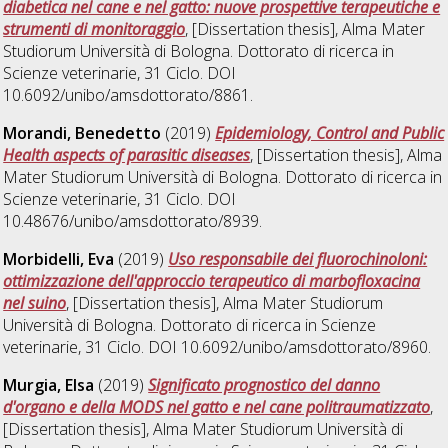
diabetica nel cane e nel gatto: nuove prospettive terapeutiche e
strumenti di monitoraggio
, [Dissertation thesis], Alma Mater
Studiorum Università di Bologna. Dottorato di ricerca in
Scienze veterinarie
, 31 Ciclo. DOI
10.6092/unibo/amsdottorato/8861.
Morandi, Benedetto
(2019)
Epidemiology, Control and Public
Health aspects of parasitic diseases
, [Dissertation thesis], Alma
Mater Studiorum Università di Bologna. Dottorato di ricerca in
Scienze veterinarie
, 31 Ciclo. DOI
10.48676/unibo/amsdottorato/8939.
Morbidelli, Eva
(2019)
Uso responsabile dei fluorochinoloni:
ottimizzazione dell'approccio terapeutico di marbofloxacina
nel suino
, [Dissertation thesis], Alma Mater Studiorum
Università di Bologna. Dottorato di ricerca in
Scienze
veterinarie
, 31 Ciclo. DOI 10.6092/unibo/amsdottorato/8960.
Murgia, Elsa
(2019)
Significato prognostico del danno
d'organo e della MODS nel gatto e nel cane politraumatizzato
,
[Dissertation thesis], Alma Mater Studiorum Università di