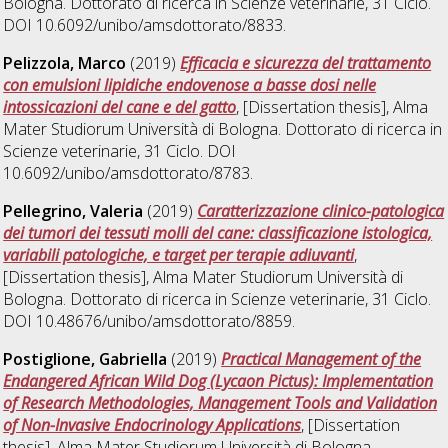
Bologna. Dottorato di ricerca in
Scienze veterinarie
, 31 Ciclo.
DOI 10.6092/unibo/amsdottorato/8833.
Pelizzola, Marco
(2019)
Efficacia e sicurezza del trattamento
con emulsioni lipidiche endovenose a basse dosi nelle
intossicazioni del cane e del gatto
, [Dissertation thesis], Alma
Mater Studiorum Università di Bologna. Dottorato di ricerca in
Scienze veterinarie
, 31 Ciclo. DOI
10.6092/unibo/amsdottorato/8783.
Pellegrino, Valeria
(2019)
Caratterizzazione clinico-patologica
dei tumori dei tessuti molli del cane: classificazione istologica,
variabili patologiche, e target per terapie adiuvanti
,
[Dissertation thesis], Alma Mater Studiorum Università di
Bologna. Dottorato di ricerca in
Scienze veterinarie
, 31 Ciclo.
DOI 10.48676/unibo/amsdottorato/8859.
Postiglione, Gabriella
(2019)
Practical Management of the
Endangered African Wild Dog (Lycaon Pictus): Implementation
of Research Methodologies, Management Tools and Validation
of Non-Invasive Endocrinology Applications
, [Dissertation
thesis], Alma Mater Studiorum Università di Bologna.