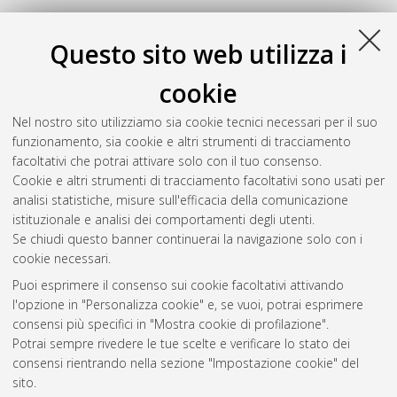
S
Questo sito web utilizza i
cookie
Spada, Stefania
(2015)
Il consenso informato come
strumento di esercizio del diritto alla salute per i pazienti
Nel nostro sito utilizziamo sia cookie tecnici necessari per il suo
stranieri?
, [Dissertation thesis], Alma Mater Studiorum
funzionamento, sia cookie e altri strumenti di tracciamento
Università di Bologna. Dottorato di ricerca in
Diritto e nuove
facoltativi che potrai attivare solo con il tuo consenso.
tecnologie
, 27 Ciclo.
Cookie e altri strumenti di tracciamento facoltativi sono usati per
analisi statistiche, misure sull'efficacia della comunicazione
Questa lista e' stata generata il
Fri Aug 7 20:42:15 2026 CEST
.
istituzionale e analisi dei comportamenti degli utenti.
Se chiudi questo banner continuerai la navigazione solo con i
cookie necessari.
Atom
Puoi esprimere il consenso sui cookie facoltativi attivando
Rss 1.0
l'opzione in "Personalizza cookie" e, se vuoi, potrai esprimere
consensi più specifici in "Mostra cookie di profilazione".
Rss 2.0
Potrai sempre rivedere le tue scelte e verificare lo stato dei
consensi rientrando nella sezione "Impostazione cookie" del
AMS Dottorato
sito.