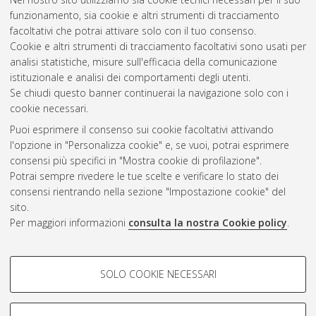
ricerca in
Science, cognition and technology
, 26 Ciclo. DOI
funzionamento, sia cookie e altri strumenti di tracciamento
10.6092/unibo/amsdottorato/6149.
facoltativi che potrai attivare solo con il tuo consenso.
Cookie e altri strumenti di tracciamento facoltativi sono usati per
Questa lista e' stata generata il
Wed Aug 5 20:40:58 2026
analisi statistiche, misure sull'efficacia della comunicazione
CEST
.
istituzionale e analisi dei comportamenti degli utenti.
Se chiudi questo banner continuerai la navigazione solo con i
cookie necessari.
Atom
Puoi esprimere il consenso sui cookie facoltativi attivando
Rss 1.0
l'opzione in "Personalizza cookie" e, se vuoi, potrai esprimere
consensi più specifici in "Mostra cookie di profilazione".
Rss 2.0
Potrai sempre rivedere le tue scelte e verificare lo stato dei
consensi rientrando nella sezione "Impostazione cookie" del
sito.
AMS Dottorato
Per maggiori informazioni
consulta la nostra Cookie policy
.
ISSN: 2038-7946
Servizio implementato e gestito da
AlmaDL
Impostazioni Cookie
COOKIE DI PROFILAZIONE -
SOLO COOKIE NECESSARI
Informativa sulla privacy
FACOLTATIVI
Condizioni d’uso del sito
Si tratta di cookie utilizzati per analizzare le caratteristiche della