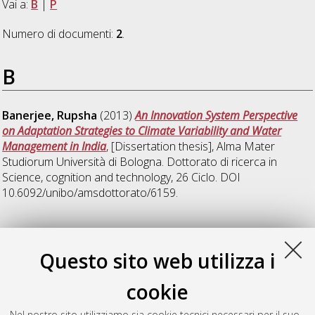
Vai a:
B
|
P
Numero di documenti:
2
.
B
Banerjee, Rupsha
(2013)
An Innovation System Perspective
on Adaptation Strategies to Climate Variability and Water
Management in India
, [Dissertation thesis], Alma Mater
Studiorum Università di Bologna. Dottorato di ricerca in
Science, cognition and technology
, 26 Ciclo. DOI
10.6092/unibo/amsdottorato/6159.
P
Questo sito web utilizza i
Piazza, Stefano
(2013)
La valutazione della ricerca scientifica:
cookie
Uno studio empirico nelle Scienze umane
, [Dissertation thesis],
Alma Mater Studiorum Università di Bologna. Dottorato di
Nel nostro sito utilizziamo sia cookie tecnici necessari per il suo