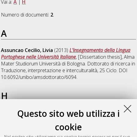
Vai a:
A
|
H
Numero di documenti:
2
.
A
Assuncao Cecilio, Livia
(2013)
L'Insegnamento della Lingua
Portoghese nelle Università Italiane
, [Dissertation thesis], Alma
Mater Studiorum Università di Bologna. Dottorato di ricerca in
Traduzione, interpretazione e interculturalità
, 25 Ciclo. DOI
10.6092/unibo/amsdottorato/6094.
H
Questo sito web utilizza i
Hamon, Yannick
(2013)
ICT for writing and translation skills :
the example of the SSLMIT (University of Bologna, Forli)
,
cookie
[Dissertation thesis], Alma Mater Studiorum Università di
Bologna. Dottorato di ricerca in
Traduzione, interpretazione e
Nel nostro sito utilizziamo sia cookie tecnici necessari per il suo