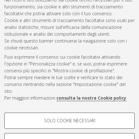
interculturalità
, 25 Ciclo. DOI
funzionamento, sia cookie e altri strumenti di tracciamento
10.6092/unibo/amsdottorato/6006.
facoltativi che potrai attivare solo con il tuo consenso.
Cookie e altri strumenti di tracciamento facoltativi sono usati per
Questa lista e' stata generata il
Sat Aug 8 20:40:38 2026
analisi statistiche, misure sull'efficacia della comunicazione
CEST
.
istituzionale e analisi dei comportamenti degli utenti.
Se chiudi questo banner continuerai la navigazione solo con i
cookie necessari.
Atom
Puoi esprimere il consenso sui cookie facoltativi attivando
Rss 1.0
l'opzione in "Personalizza cookie" e, se vuoi, potrai esprimere
consensi più specifici in "Mostra cookie di profilazione".
Rss 2.0
Potrai sempre rivedere le tue scelte e verificare lo stato dei
consensi rientrando nella sezione "Impostazione cookie" del
sito.
AMS Dottorato
Per maggiori informazioni
consulta la nostra Cookie policy
.
ISSN: 2038-7946
Servizio implementato e gestito da
AlmaDL
Impostazioni Cookie
COOKIE DI PROFILAZIONE -
SOLO COOKIE NECESSARI
Informativa sulla privacy
FACOLTATIVI
Condizioni d’uso del sito
Si tratta di cookie utilizzati per analizzare le caratteristiche della