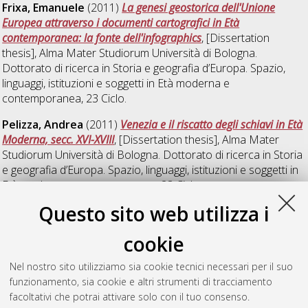
Frixa, Emanuele
(2011)
La genesi geostorica dell'Unione
Europea attraverso i documenti cartografici in Età
contemporanea: la fonte dell'infographics
, [Dissertation
thesis], Alma Mater Studiorum Università di Bologna.
Dottorato di ricerca in
Storia e geografia d’Europa. Spazio,
linguaggi, istituzioni e soggetti in Età moderna e
contemporanea
, 23 Ciclo.
Pelizza, Andrea
(2011)
Venezia e il riscatto degli schiavi in Età
Moderna, secc. XVI-XVIII
, [Dissertation thesis], Alma Mater
Studiorum Università di Bologna. Dottorato di ricerca in
Storia
e geografia d’Europa. Spazio, linguaggi, istituzioni e soggetti in
Età moderna e contemporanea
, 23 Ciclo.
Questo sito web utilizza i
Perini, Lorenza
(2011)
Il corpo della cittadina. La costruzione
del discorso pubblico sulla legge n. 194/1978 in Italia negli
cookie
anni Settanta.
, [Dissertation thesis], Alma Mater Studiorum
Università di Bologna. Dottorato di ricerca in
Storia e
Nel nostro sito utilizziamo sia cookie tecnici necessari per il suo
geografia d’Europa. Spazio, linguaggi, istituzioni e soggetti in
funzionamento, sia cookie e altri strumenti di tracciamento
Età moderna e contemporanea
, 23 Ciclo. DOI
facoltativi che potrai attivare solo con il tuo consenso.
10.6092/unibo/amsdottorato/4027.