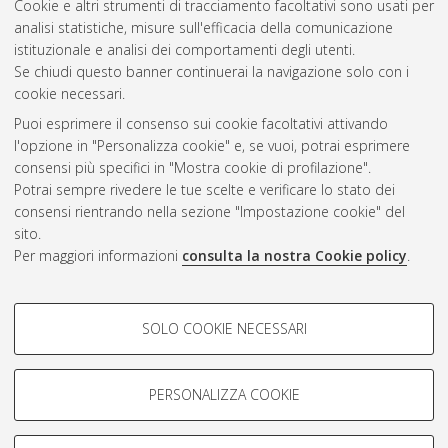
Cookie e altri strumenti di tracciamento facoltativi sono usati per
analisi statistiche, misure sull'efficacia della comunicazione
Questa lista e' stata generata il
Fri Aug 7 20:41:47 2026 CEST
.
istituzionale e analisi dei comportamenti degli utenti.
Se chiudi questo banner continuerai la navigazione solo con i
cookie necessari.
Atom
Puoi esprimere il consenso sui cookie facoltativi attivando
Rss 1.0
l'opzione in "Personalizza cookie" e, se vuoi, potrai esprimere
consensi più specifici in "Mostra cookie di profilazione".
Rss 2.0
Potrai sempre rivedere le tue scelte e verificare lo stato dei
consensi rientrando nella sezione "Impostazione cookie" del
sito.
AMS Dottorato
Per maggiori informazioni
consulta la nostra Cookie policy
.
ISSN: 2038-7946
Servizio implementato e gestito da
AlmaDL
Impostazioni Cookie
COOKIE DI PROFILAZIONE -
SOLO COOKIE NECESSARI
Informativa sulla privacy
FACOLTATIVI
Condizioni d’uso del sito
Si tratta di cookie utilizzati per analizzare le caratteristiche della
navigazione degli utenti, creare profili in base al loro comportamento
PERSONALIZZA COOKIE
sul sito, per analisi di marketing.
Mostra cookie di profilazione