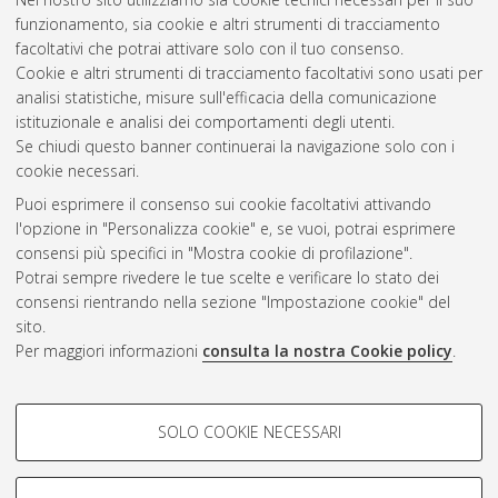
Scienze biomediche: progetto n. 4 "Neurofisiologia"
, 23 Ciclo.
funzionamento, sia cookie e altri strumenti di tracciamento
DOI 10.6092/unibo/amsdottorato/3926.
facoltativi che potrai attivare solo con il tuo consenso.
Cookie e altri strumenti di tracciamento facoltativi sono usati per
Questa lista e' stata generata il
Sat Aug 8 20:41:22 2026
analisi statistiche, misure sull'efficacia della comunicazione
CEST
.
istituzionale e analisi dei comportamenti degli utenti.
Se chiudi questo banner continuerai la navigazione solo con i
cookie necessari.
Atom
Puoi esprimere il consenso sui cookie facoltativi attivando
Rss 1.0
l'opzione in "Personalizza cookie" e, se vuoi, potrai esprimere
consensi più specifici in "Mostra cookie di profilazione".
Rss 2.0
Potrai sempre rivedere le tue scelte e verificare lo stato dei
consensi rientrando nella sezione "Impostazione cookie" del
sito.
AMS Dottorato
Per maggiori informazioni
consulta la nostra Cookie policy
.
ISSN: 2038-7946
Servizio implementato e gestito da
AlmaDL
Impostazioni Cookie
COOKIE DI PROFILAZIONE -
SOLO COOKIE NECESSARI
Informativa sulla privacy
FACOLTATIVI
Condizioni d’uso del sito
Si tratta di cookie utilizzati per analizzare le caratteristiche della