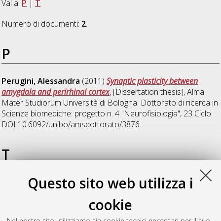
Vai a:
P
|
T
Numero di documenti:
2
.
P
Perugini, Alessandra
(2011)
Synaptic plasticity between
amygdala and perirhinal cortex
, [Dissertation thesis], Alma
Mater Studiorum Università di Bologna. Dottorato di ricerca in
Scienze biomediche: progetto n. 4 "Neurofisiologia"
, 23 Ciclo.
DOI 10.6092/unibo/amsdottorato/3876.
T
Questo sito web utilizza i
Tamagnini, Francesco
(2011)
Role of nitric oxide and
endocannabinoids in synaptic plasticity in the perirhinal cortex
cookie
and in visual recognition memory
, [Dissertation thesis], Alma
Mater Studiorum Università di Bologna. Dottorato di ricerca in
Nel nostro sito utilizziamo sia cookie tecnici necessari per il suo