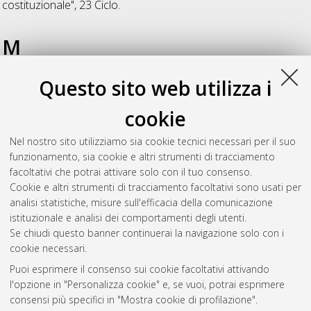
costituzionale"
, 23 Ciclo.
M
Questo sito web utilizza i
Mateos Martinez, Jose
(2011)
Neocostituzionalismo e
positivizzazione dei valori
, [Dissertation thesis], Alma Mater
cookie
Studiorum Università di Bologna. Dottorato di ricerca in
Stato
e persona negli ordinamenti giuridici: indirizzo "Diritto
Nel nostro sito utilizziamo sia cookie tecnici necessari per il suo
costituzionale"
, 24 Ciclo. DOI
funzionamento, sia cookie e altri strumenti di tracciamento
10.6092/unibo/amsdottorato/3360.
facoltativi che potrai attivare solo con il tuo consenso.
Cookie e altri strumenti di tracciamento facoltativi sono usati per
Questa lista e' stata generata il
Thu Aug 6 20:41:30 2026
analisi statistiche, misure sull'efficacia della comunicazione
CEST
.
istituzionale e analisi dei comportamenti degli utenti.
Se chiudi questo banner continuerai la navigazione solo con i
cookie necessari.
Atom
Puoi esprimere il consenso sui cookie facoltativi attivando
Rss 1.0
l'opzione in "Personalizza cookie" e, se vuoi, potrai esprimere
consensi più specifici in "Mostra cookie di profilazione".
Rss 2.0