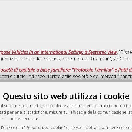
rpose Vehicles in an International Setting: a Systemic View
, [Diss
: indirizzo "Diritto delle società e dei mercati finanziari"
, 22 Ciclo.
cietà di capitale a base familiare: "Protocolo Familiar" e Patti d
rcati e tutele: indirizzo "Diritto delle società e dei mercati finanzia
Que
Questo sito web utilizza i cookie
 il suo funzionamento, sia cookie e altri strumenti di tracciamento faco
rato
ati per analisi statistiche, misure sull'efficacia della comunicazione is
-7946
on i cookie necessari.
mplementato e gestito da
AlmaDL
 l'opzione in "Personalizza cookie" e, se vuoi, potrai esprimere consens
ni Cookie