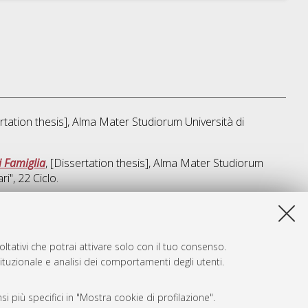
ertation thesis], Alma Mater Studiorum Università di
i Famiglia
, [Dissertation thesis], Alma Mater Studiorum
ri"
, 22 Ciclo.
sta lista e' stata generata il
Fri Aug 7 20:41:18 2026 CEST
.
ltativi che potrai attivare solo con il tuo consenso.
tituzionale e analisi dei comportamenti degli utenti.
i più specifici in "Mostra cookie di profilazione".