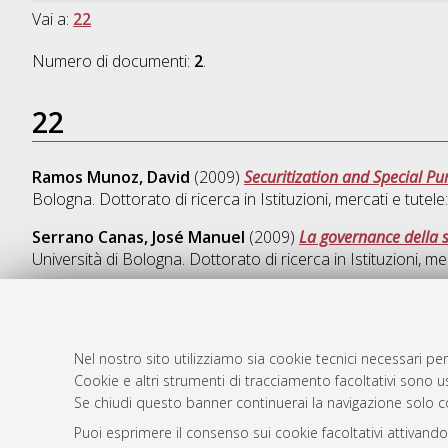
Vai a:
22
Numero di documenti:
2
.
22
Ramos Munoz, David
(2009)
Securitization and Special Pu
Bologna. Dottorato di ricerca in
Istituzioni, mercati e tutele
Serrano Canas, José Manuel
(2009)
La governance della so
Università di Bologna. Dottorato di ricerca in
Istituzioni, me
Nel nostro sito utilizziamo sia cookie tecnici necessari per
AMS Dotto
Atom
Cookie e altri strumenti di tracciamento facoltativi sono us
ISSN: 2038
Se chiudi questo banner continuerai la navigazione solo c
Rss 1.0
Servizio i
Puoi esprimere il consenso sui cookie facoltativi attivando
Rss 2.0
Impostazio