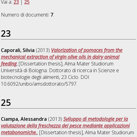
Vai a:
23
|
25
Numero di documenti:
7
.
23
Caporali, Silvia
(2013)
Valorization of pomaces from the
mechanical extraction of virgin olive oils in dairy animal
feeding
, [Dissertation thesis], Alma Mater Studiorum
Università di Bologna. Dottorato di ricerca in
Scienze e
biotecnologie degli alimenti
, 23 Ciclo. DOI
10.6092/unibo/amsdottorato/5797.
25
Ciampa, Alessandra
(2013)
Sviluppo di metodologie per la
valutazione della freschezza del pesce mediante applicazioni
metabonomiche.
, [Dissertation thesis], Alma Mater Studiorum