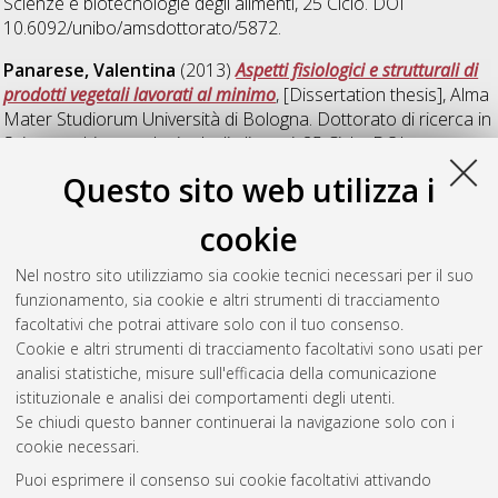
Scienze e biotecnologie degli alimenti
, 25 Ciclo. DOI
10.6092/unibo/amsdottorato/5872.
Panarese, Valentina
(2013)
Aspetti fisiologici e strutturali di
prodotti vegetali lavorati al minimo
, [Dissertation thesis], Alma
Mater Studiorum Università di Bologna. Dottorato di ricerca in
Scienze e biotecnologie degli alimenti
, 25 Ciclo. DOI
10.6092/unibo/amsdottorato/5249.
Questo sito web utilizza i
Valli, Enrico
(2013)
Analytical methods for evaluating the
cookie
quality and the genuineness of olive oils
, [Dissertation thesis],
Alma Mater Studiorum Università di Bologna. Dottorato di
Nel nostro sito utilizziamo sia cookie tecnici necessari per il suo
ricerca in
Scienze e biotecnologie degli alimenti
, 25 Ciclo. DOI
funzionamento, sia cookie e altri strumenti di tracciamento
10.6092/unibo/amsdottorato/5356.
facoltativi che potrai attivare solo con il tuo consenso.
Cookie e altri strumenti di tracciamento facoltativi sono usati per
Questa lista e' stata generata il
Thu Aug 6 20:41:02 2026
analisi statistiche, misure sull'efficacia della comunicazione
CEST
.
istituzionale e analisi dei comportamenti degli utenti.
Se chiudi questo banner continuerai la navigazione solo con i
cookie necessari.
Atom
Puoi esprimere il consenso sui cookie facoltativi attivando
Rss 1.0