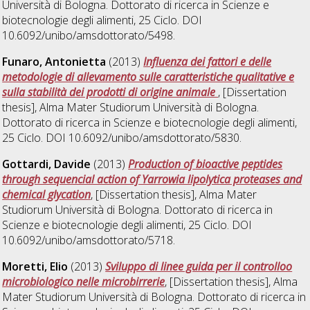
Università di Bologna. Dottorato di ricerca in
Scienze e
biotecnologie degli alimenti
, 25 Ciclo. DOI
10.6092/unibo/amsdottorato/5498.
Funaro, Antonietta
(2013)
Influenza dei fattori e delle
metodologie di allevamento sulle caratteristiche qualitative e
sulla stabilità dei prodotti di origine animale
, [Dissertation
thesis], Alma Mater Studiorum Università di Bologna.
Dottorato di ricerca in
Scienze e biotecnologie degli alimenti
,
25 Ciclo. DOI 10.6092/unibo/amsdottorato/5830.
Gottardi, Davide
(2013)
Production of bioactive peptides
through sequencial action of Yarrowia lipolytica proteases and
chemical glycation
, [Dissertation thesis], Alma Mater
Studiorum Università di Bologna. Dottorato di ricerca in
Scienze e biotecnologie degli alimenti
, 25 Ciclo. DOI
10.6092/unibo/amsdottorato/5718.
Moretti, Elio
(2013)
Sviluppo di linee guida per il controlloo
microbiologico nelle microbirrerie
, [Dissertation thesis], Alma
Mater Studiorum Università di Bologna. Dottorato di ricerca in