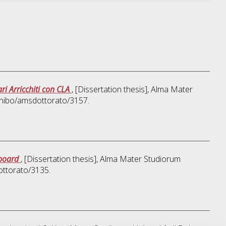
ri Arricchiti con CLA
, [Dissertation thesis], Alma Mater
/unibo/amsdottorato/3157.
 board
, [Dissertation thesis], Alma Mater Studiorum
ottorato/3135.