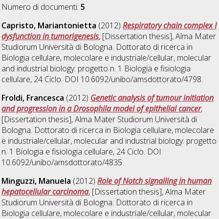
Numero di documenti:
5
.
Capristo, Mariantonietta
(2012)
Respiratory chain complex I
dysfunction in tumorigenesis
, [Dissertation thesis], Alma Mater
Studiorum Università di Bologna. Dottorato di ricerca in
Biologia cellulare, molecolare e industriale/cellular, molecular
and industrial biology: progetto n. 1 Biologia e fisiologia
cellulare
, 24 Ciclo. DOI 10.6092/unibo/amsdottorato/4798.
Froldi, Francesca
(2012)
Genetic analysis of tumour initiation
and progression in a Drosophila model of epithelial cancer
,
[Dissertation thesis], Alma Mater Studiorum Università di
Bologna. Dottorato di ricerca in
Biologia cellulare, molecolare
e industriale/cellular, molecular and industrial biology: progetto
n. 1 Biologia e fisiologia cellulare
, 24 Ciclo. DOI
10.6092/unibo/amsdottorato/4835.
Minguzzi, Manuela
(2012)
Role of Notch signalling in human
hepatocellular carcinoma
, [Dissertation thesis], Alma Mater
Studiorum Università di Bologna. Dottorato di ricerca in
Biologia cellulare, molecolare e industriale/cellular, molecular