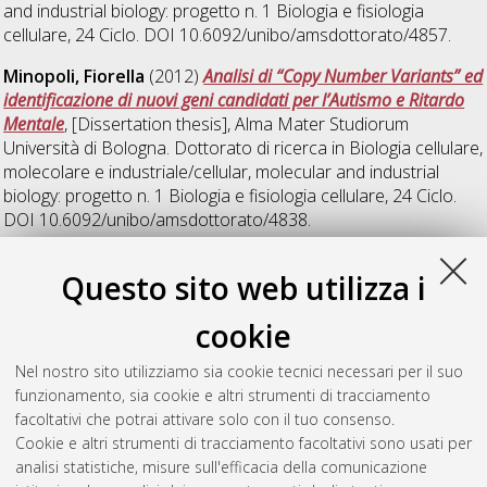
and industrial biology: progetto n. 1 Biologia e fisiologia
cellulare
, 24 Ciclo. DOI 10.6092/unibo/amsdottorato/4857.
Minopoli, Fiorella
(2012)
Analisi di “Copy Number Variants” ed
identificazione di nuovi geni candidati per l’Autismo e Ritardo
Mentale
, [Dissertation thesis], Alma Mater Studiorum
Università di Bologna. Dottorato di ricerca in
Biologia cellulare,
molecolare e industriale/cellular, molecular and industrial
biology: progetto n. 1 Biologia e fisiologia cellulare
, 24 Ciclo.
DOI 10.6092/unibo/amsdottorato/4838.
Valli, Emanuele
(2012)
The role of MYCN-mediated
Questo sito web utilizza i
transcriptional repression in neuronal physiopathology
,
[Dissertation thesis], Alma Mater Studiorum Università di
cookie
Bologna. Dottorato di ricerca in
Biologia cellulare, molecolare
e industriale/cellular, molecular and industrial biology: progetto
Nel nostro sito utilizziamo sia cookie tecnici necessari per il suo
n. 1 Biologia e fisiologia cellulare
, 24 Ciclo. DOI
funzionamento, sia cookie e altri strumenti di tracciamento
10.6092/unibo/amsdottorato/4809.
facoltativi che potrai attivare solo con il tuo consenso.
Cookie e altri strumenti di tracciamento facoltativi sono usati per
Questa lista e' stata generata il
Thu Aug 6 20:42:44 2026
analisi statistiche, misure sull'efficacia della comunicazione
CEST
.