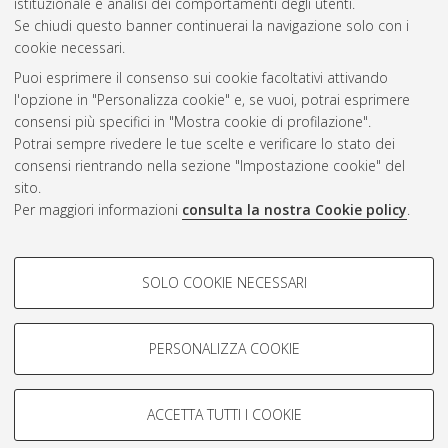
istituzionale e analisi dei comportamenti degli utenti.
Se chiudi questo banner continuerai la navigazione solo con i
cookie necessari.
Atom
Puoi esprimere il consenso sui cookie facoltativi attivando
Rss 1.0
l'opzione in "Personalizza cookie" e, se vuoi, potrai esprimere
consensi più specifici in "Mostra cookie di profilazione".
Rss 2.0
Potrai sempre rivedere le tue scelte e verificare lo stato dei
consensi rientrando nella sezione "Impostazione cookie" del
sito.
AMS Dottorato
Per maggiori informazioni
consulta la nostra Cookie policy
.
ISSN: 2038-7946
Servizio implementato e gestito da
AlmaDL
Impostazioni Cookie
COOKIE DI PROFILAZIONE -
SOLO COOKIE NECESSARI
Informativa sulla privacy
FACOLTATIVI
Condizioni d’uso del sito
Si tratta di cookie utilizzati per analizzare le caratteristiche della
navigazione degli utenti, creare profili in base al loro comportamento
PERSONALIZZA COOKIE
sul sito, per analisi di marketing.
Mostra cookie di profilazione
ACCETTA TUTTI I COOKIE
Google/Youtube Video
© ALMA MATER STUDIORUM - Università di Bologna, 2007-2026.
COOKIE TECNICI - NECESSARI