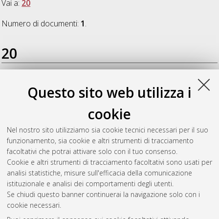
Vai a:
20
Numero di documenti:
1
.
20
Bezzi, Guido
(2008)
Interazione fra biosintesi dei lipidi e
Questo sito web utilizza i
fotosintesi in Brassicaceae oleaginose: effetto dell'epoca di
raccolta e della radiazione luminosa
, [Dissertation thesis],
cookie
Alma Mater Studiorum Università di Bologna. Dottorato di
ricerca in
Ecologia microbica, resistenza indotta ad agenti
Nel nostro sito utilizziamo sia cookie tecnici necessari per il suo
fitopatogeni e colture erbacee: progetto n. 3 "Colture
funzionamento, sia cookie e altri strumenti di tracciamento
erbacee"
, 20 Ciclo. DOI 10.6092/unibo/amsdottorato/792.
facoltativi che potrai attivare solo con il tuo consenso.
Cookie e altri strumenti di tracciamento facoltativi sono usati per
Questa lista e' stata generata il
Sat Aug 8 20:41:17 2026
analisi statistiche, misure sull'efficacia della comunicazione
CEST
.
istituzionale e analisi dei comportamenti degli utenti.
Se chiudi questo banner continuerai la navigazione solo con i
cookie necessari.
Atom