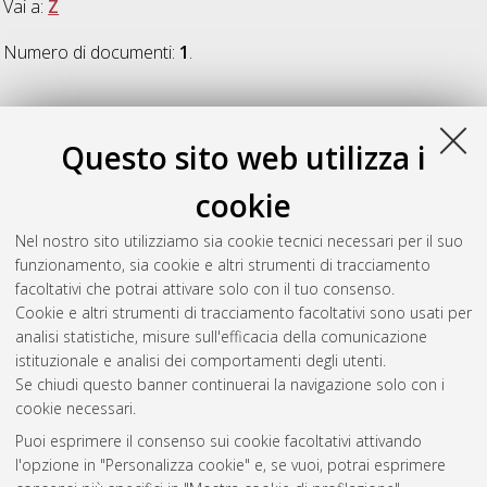
Vai a:
Z
Numero di documenti:
1
.
Z
Questo sito web utilizza i
Zanfini, Massimo
(2013)
Aspetti dell'architettura religiosa a
cookie
Trento: il caso della basilica di S. Maria Maggiore
, [Dissertation
thesis], Alma Mater Studiorum Università di Bologna.
Nel nostro sito utilizziamo sia cookie tecnici necessari per il suo
Dottorato di ricerca in
Archeologia
, 24 Ciclo. DOI
funzionamento, sia cookie e altri strumenti di tracciamento
10.6092/unibo/amsdottorato/6093.
facoltativi che potrai attivare solo con il tuo consenso.
Cookie e altri strumenti di tracciamento facoltativi sono usati per
Questa lista e' stata generata il
Thu Aug 6 20:42:43 2026
analisi statistiche, misure sull'efficacia della comunicazione
CEST
.
istituzionale e analisi dei comportamenti degli utenti.
Se chiudi questo banner continuerai la navigazione solo con i
cookie necessari.
Atom
Puoi esprimere il consenso sui cookie facoltativi attivando
Rss 1.0
l'opzione in "Personalizza cookie" e, se vuoi, potrai esprimere