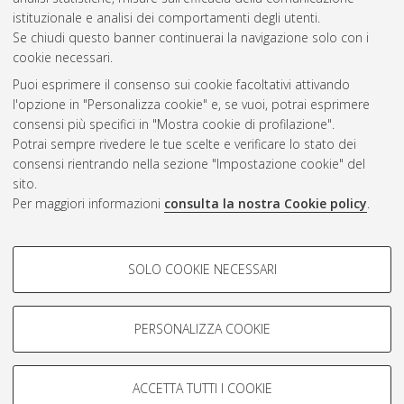
CEST
.
istituzionale e analisi dei comportamenti degli utenti.
Se chiudi questo banner continuerai la navigazione solo con i
cookie necessari.
Atom
Puoi esprimere il consenso sui cookie facoltativi attivando
Rss 1.0
l'opzione in "Personalizza cookie" e, se vuoi, potrai esprimere
consensi più specifici in "Mostra cookie di profilazione".
Rss 2.0
Potrai sempre rivedere le tue scelte e verificare lo stato dei
consensi rientrando nella sezione "Impostazione cookie" del
sito.
AMS Dottorato
Per maggiori informazioni
consulta la nostra Cookie policy
.
ISSN: 2038-7946
Servizio implementato e gestito da
AlmaDL
Impostazioni Cookie
COOKIE DI PROFILAZIONE -
SOLO COOKIE NECESSARI
Informativa sulla privacy
FACOLTATIVI
Condizioni d’uso del sito
Si tratta di cookie utilizzati per analizzare le caratteristiche della
navigazione degli utenti, creare profili in base al loro comportamento
PERSONALIZZA COOKIE
sul sito, per analisi di marketing.
Mostra cookie di profilazione
ACCETTA TUTTI I COOKIE
Google/Youtube Video