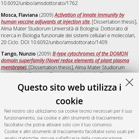
10.6092/unibo/amsdottorato/1762.
Mosca, Flaviana
(2009)
Activation of innate immunity by
human vaccine adjuvants at injection site
, [Dissertation thesis],
Alma Mater Studiorum Università di Bologna. Dottorato di
ricerca in
Biologia funzionale dei sistemi cellulari e molecolari
,
20 Ciclo. DOI 10.6092/unibo/amsdottorato/1409.
Tango, Nunzio
(2009)
B-type cytochromes of the DOMON
domain superfamily (Novel redox elements of plant plasma
membrane)
, [Dissertation thesis], Alma Mater Studiorum
Università di Bologna. Dottorato di ricerca in
Biologia
funzionale dei sistemi cellulari e molecolari
, 21 Ciclo.
Questo sito web utilizza i
Valerio, Maria Concetta
(2009)
Redox regulation in leaf
cookie
starch metabolism. New insights into chloroplast Beta-amylase
family
, [Dissertation thesis], Alma Mater Studiorum Università
Nel nostro sito utilizziamo sia cookie tecnici necessari per il suo
di Bologna. Dottorato di ricerca in
Biologia funzionale dei
funzionamento, sia cookie e altri strumenti di tracciamento
sistemi cellulari e molecolari
, 21 Ciclo.
facoltativi che potrai attivare solo con il tuo consenso.
Cookie e altri strumenti di tracciamento facoltativi sono usati per
Questa lista e' stata generata il
Thu Aug 6 20:41:29 2026
analisi statistiche, misure sull'efficacia della comunicazione