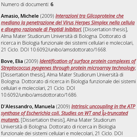
Numero di documenti:
6
.
Amasio, Michele
(2009)
Interazioni tra Glicoproteine che
mediano la penetrazione del Virus Herpes Simplex nella cellula
e disegno razionale di Peptidi Inibitori
, [Dissertation thesis],
Alma Mater Studiorum Università di Bologna. Dottorato di
ricerca in
Biologia funzionale dei sistemi cellulari e molecolari
,
21 Ciclo. DOI 10.6092/unibo/amsdottorato/1668.
Bove, Elia
(2009)
Identification of surface protein complexes of
Streptococcus pyogenes through protein microarray technology
,
[Dissertation thesis], Alma Mater Studiorum Università di
Bologna. Dottorato di ricerca in
Biologia funzionale dei sistemi
cellulari e molecolari
, 21 Ciclo. DOI
10.6092/unibo/amsdottorato/1686.
D'Alessandro, Manuela
(2009)
Intrinsic uncoupling in the ATP
synthase of Escherichia coli. Studies on WT and Îµ-truncated
mutants
, [Dissertation thesis], Alma Mater Studiorum
Università di Bologna. Dottorato di ricerca in
Biologia
funzionale dei sistemi cellulari e molecolari
, 21 Ciclo. DOI