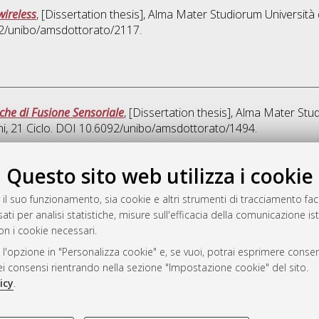
wireless
, [Dissertation thesis], Alma Mater Studiorum Università 
092/unibo/amsdottorato/2117.
iche di Fusione Sensoriale
, [Dissertation thesis], Alma Mater Stu
ni
, 21 Ciclo. DOI 10.6092/unibo/amsdottorato/1494.
Quest
Questo sito web utilizza i cookie
 il suo funzionamento, sia cookie e altri strumenti di tracciamento faco
rato
ati per analisi statistiche, misure sull'efficacia della comunicazione is
-7946
on i cookie necessari.
mplementato e gestito da
AlmaDL
 l'opzione in "Personalizza cookie" e, se vuoi, potrai esprimere consens
ni Cookie
dei consensi rientrando nella sezione "Impostazione cookie" del sito.
 sulla privacy
icy
.
d’uso del sito