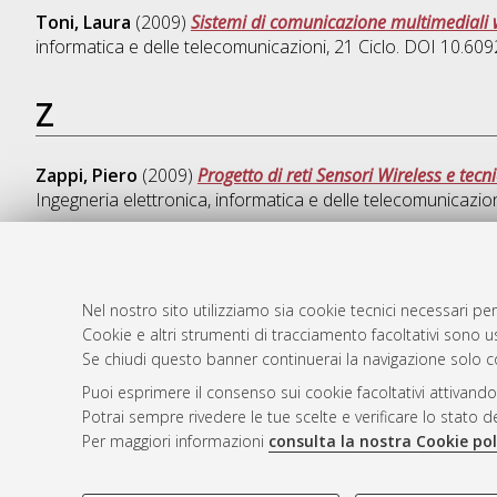
Toni, Laura
(2009)
Sistemi di comunicazione multimediali 
informatica e delle telecomunicazioni
, 21 Ciclo. DOI 10.6
Z
Zappi, Piero
(2009)
Progetto di reti Sensori Wireless e tecn
Ingegneria elettronica, informatica e delle telecomunicazio
Nel nostro sito utilizziamo sia cookie tecnici necessari per
AMS Dotto
Atom
Cookie e altri strumenti di tracciamento facoltativi sono us
ISSN: 2038
Se chiudi questo banner continuerai la navigazione solo c
Rss 1.0
Servizio i
Puoi esprimere il consenso sui cookie facoltativi attivando
Rss 2.0
Impostazio
Potrai sempre rivedere le tue scelte e verificare lo stato 
Informativa
Per maggiori informazioni
consulta la nostra Cookie pol
Condizioni 