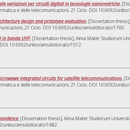
lle variazioni per circuiti digitali in tecnologie nanometriche
, [Di
ormatica e delle telecomunicazioni
, 21 Ciclo. DOI 10.6092/unib
chitecture design and prototype evaluation
, [Dissertation thesi
omunicazioni
, 21 Ciclo. DOI 10.6092/unibo/amsdottorato/1760.
ID in banda UHF
, [Dissertation thesis], Alma Mater Studiorum Uni
o. DOI 10.6092/unibo/amsdottorato/1512.
crowawe integrated circuits for satellite telecommunications
, [D
ormatica e delle telecomunicazioni
, 21 Ciclo. DOI 10.6092/unib
spondence
, [Dissertation thesis], Alma Mater Studiorum Universit
092/unibo/amsdottorato/1482.