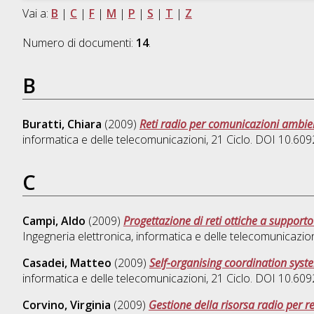
Vai a:
B
|
C
|
F
|
M
|
P
|
S
|
T
|
Z
Numero di documenti:
14
.
B
Buratti, Chiara
(2009)
Reti radio per comunicazioni ambie
informatica e delle telecomunicazioni
, 21 Ciclo. DOI 10.6
C
Campi, Aldo
(2009)
Progettazione di reti ottiche a support
Ingegneria elettronica, informatica e delle telecomunicazio
Casadei, Matteo
(2009)
Self-organising coordination syst
informatica e delle telecomunicazioni
, 21 Ciclo. DOI 10.6
Corvino, Virginia
(2009)
Gestione della risorsa radio per r