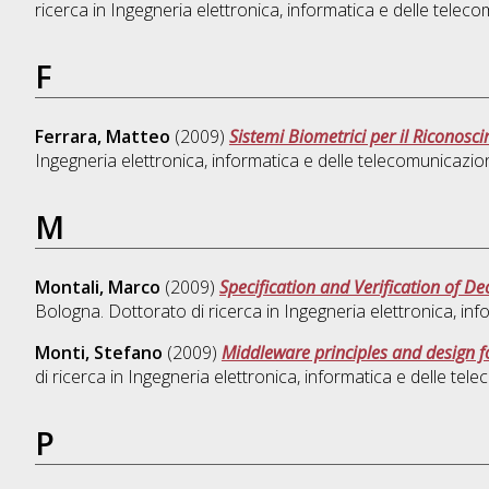
ricerca in
Ingegneria elettronica, informatica e delle telec
F
Ferrara, Matteo
(2009)
Sistemi Biometrici per il Riconosc
Ingegneria elettronica, informatica e delle telecomunicazio
M
Montali, Marco
(2009)
Specification and Verification of D
Bologna. Dottorato di ricerca in
Ingegneria elettronica, inf
Monti, Stefano
(2009)
Middleware principles and design fo
di ricerca in
Ingegneria elettronica, informatica e delle tel
P