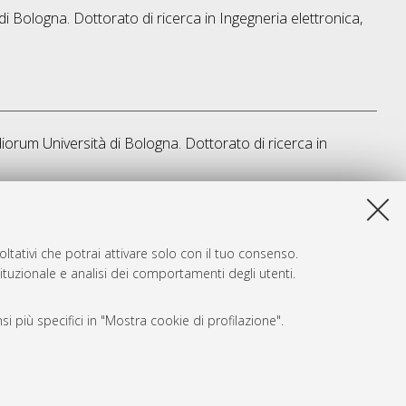
di Bologna. Dottorato di ricerca in
Ingegneria elettronica,
diorum Università di Bologna. Dottorato di ricerca in
a lista e' stata generata il
Thu Aug 6 20:41:04 2026 CEST
.
ltativi che potrai attivare solo con il tuo consenso.
tituzionale e analisi dei comportamenti degli utenti.
i più specifici in "Mostra cookie di profilazione".