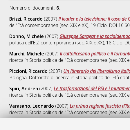
Numero di documenti:
6
.
Brizzi, Riccardo
(2007)
Il leader e la televisione: il caso d
dell'Età contemporanea (sec. XIX e XX)
, 19 Ciclo. DOI 10.
Donno, Michele
(2007)
Giuseppe Saragat e la socialdemoc
politica dell'Età contemporanea (sec. XIX e XX)
, 18 Ciclo. 
Marchi, Michele
(2007)
Il cattolicesimo politico e il tornan
ricerca in
Storia politica dell'Età contemporanea (sec. XIX e
Piccioni, Riccardo
(2007)
Un itinerario del liberalismo ita
Bologna. Dottorato di ricerca in
Storia politica dell'Età co
Spiri, Andrea
(2007)
Le trasformazioni del PSI e i mutament
ricerca in
Storia politica dell'Età contemporanea (sec. XIX e
Varasano, Leonardo
(2007)
La prima regione fascista d'It
ricerca in
Storia politica dell'Età contemporanea (sec. XIX e