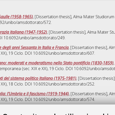
e Gaulle (1958-1965)
, [Dissertation thesis], Alma Mater Studiorum 
6092/unibo/amsdottorato/572.
razia italiana (1947-1952)
, [Dissertation thesis], Alma Mater St
DOI 10.6092/unibo/amsdottorato/249.
te degli anni Sessanta in Italia e Francia
, [Dissertation thesis], 
 XX)
, 19 Ciclo. DOI 10.6092/unibo/amsdottorato/607.
liano: moderati e moderatismo nello Stato pontificio (1830-1859)
ntemporanea (sec. XIX e XX)
, 19 Ciclo. DOI 10.6092/unibo/amsdo
i del sistema politico italiano (1975-1981)
, [Dissertation thesi
 XX)
, 18 Ciclo. DOI 10.6092/unibo/amsdottorato/252.
alia: l'Umbria e il fascismo (1919-1944)
, [Dissertation thesis], 
 XX)
, 19 Ciclo. DOI 10.6092/unibo/amsdottorato/574.
Quest