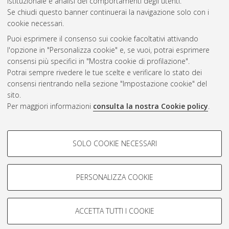
istituzionale e analisi dei comportamenti degli utenti.
Se chiudi questo banner continuerai la navigazione solo con i
cookie necessari.
Atom
Puoi esprimere il consenso sui cookie facoltativi attivando
Rss 1.0
l'opzione in "Personalizza cookie" e, se vuoi, potrai esprimere
consensi più specifici in "Mostra cookie di profilazione".
Rss 2.0
Potrai sempre rivedere le tue scelte e verificare lo stato dei
consensi rientrando nella sezione "Impostazione cookie" del
sito.
AMS Dottorato
Per maggiori informazioni
consulta la nostra Cookie policy
.
ISSN: 2038-7946
Servizio implementato e gestito da
AlmaDL
COOKIE DI PROFILAZIONE -
Impostazioni Cookie
SOLO COOKIE NECESSARI
Informativa sulla privacy
FACOLTATIVI
Condizioni d’uso del sito
Si tratta di cookie utilizzati per analizzare le caratteristiche della
navigazione degli utenti, creare profili in base al loro comportamento
PERSONALIZZA COOKIE
sul sito, per analisi di marketing.
Mostra cookie di profilazione
ACCETTA TUTTI I COOKIE
Google/Youtube Video
© ALMA MATER STUDIORUM - Università di Bologna, 2007-2026.
COOKIE TECNICI - NECESSARI