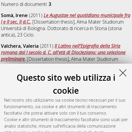
Numero di documenti:
3
.
Somà, Irene
(2011)
Le Augustae nel quotidiano municipale fra
I e II sec. II d.C.
, [Dissertation thesis], Alma Mater Studiorum
Università di Bologna. Dottorato di ricerca in
Storia (storia
antica)
, 23 Ciclo.
Valchera, Valeria
(2011)
Il Latino nell'Epigrafia della Siria
romana dal I secolo d. C. all'età di Diocleziano: una selezione
preliminare
, [Dissertation thesis], Alma Mater Studiorum
Università di Bologna. Dottorato di ricerca in
Storia (storia
antica)
, 23 Ciclo.
Questo sito web utilizza i
Vitelli Casella, Mattia
(2011)
La Liburnia settentrionale in età
cookie
romana: studi di geografia ed istituzioni
, [Dissertation thesis],
Alma Mater Studiorum Università di Bologna. Dottorato di
Nel nostro sito utilizziamo sia cookie tecnici necessari per il suo
ricerca in
Storia (storia antica)
, 23 Ciclo. DOI
funzionamento, sia cookie e altri strumenti di tracciamento
10.6092/unibo/amsdottorato/4164.
facoltativi che potrai attivare solo con il tuo consenso.
Cookie e altri strumenti di tracciamento facoltativi sono usati per
Questa lista e' stata generata il
Thu Aug 6 20:42:12 2026
analisi statistiche, misure sull'efficacia della comunicazione
CEST
.