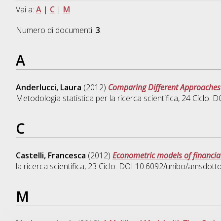
Vai a:
A
|
C
|
M
Numero di documenti:
3
.
A
Anderlucci, Laura
(2012)
Comparing Different Approaches 
Metodologia statistica per la ricerca scientifica
, 24 Ciclo.
C
Castelli, Francesca
(2012)
Econometric models of financial
la ricerca scientifica
, 23 Ciclo. DOI 10.6092/unibo/amsdott
M