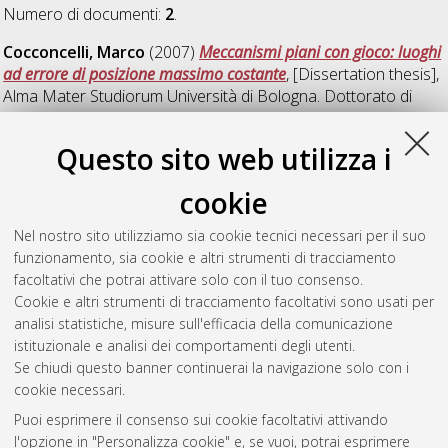
Numero di documenti:
2
.
Cocconcelli, Marco
(2007)
Meccanismi piani con gioco: luoghi
ad errore di posizione massimo costante
, [Dissertation thesis],
Alma Mater Studiorum Università di Bologna. Dottorato di
ricerca in
Meccanica applicata
, 19 Ciclo. DOI
10.6092/unibo/amsdottorato/209.
Questo sito web utilizza i
Ottoboni, Andrea
(2007)
Analisi e sintesi di meccanismi
cookie
spaziali per lo studio del moto passivo del ginocchio umano
,
[Dissertation thesis], Alma Mater Studiorum Università di
Nel nostro sito utilizziamo sia cookie tecnici necessari per il suo
Bologna. Dottorato di ricerca in
Meccanica applicata
, 19 Ciclo.
funzionamento, sia cookie e altri strumenti di tracciamento
DOI 10.6092/unibo/amsdottorato/210.
facoltativi che potrai attivare solo con il tuo consenso.
Cookie e altri strumenti di tracciamento facoltativi sono usati per
Questa lista e' stata generata il
Thu Aug 6 20:42:10 2026
analisi statistiche, misure sull'efficacia della comunicazione
CEST
.
istituzionale e analisi dei comportamenti degli utenti.
Se chiudi questo banner continuerai la navigazione solo con i
cookie necessari.
Atom
Puoi esprimere il consenso sui cookie facoltativi attivando
Rss 1.0
l'opzione in "Personalizza cookie" e, se vuoi, potrai esprimere