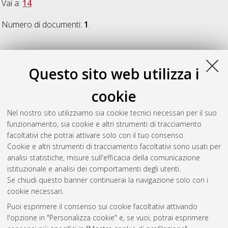
Vai a:
14
Numero di documenti:
1
.
14
Questo sito web utilizza i
Carricato, Marco
(2002)
Singularity-Free Fully-Isotropic
cookie
Translational Parallel Manipulators
, [Dissertation thesis], Alma
Mater Studiorum Università di Bologna. Dottorato di ricerca in
Nel nostro sito utilizziamo sia cookie tecnici necessari per il suo
Meccanica applicata
, 14 Ciclo. DOI
funzionamento, sia cookie e altri strumenti di tracciamento
10.6092/unibo/amsdottorato/4017.
facoltativi che potrai attivare solo con il tuo consenso.
Cookie e altri strumenti di tracciamento facoltativi sono usati per
Questa lista e' stata generata il
Sat Aug 8 20:42:15 2026
analisi statistiche, misure sull'efficacia della comunicazione
CEST
.
istituzionale e analisi dei comportamenti degli utenti.
Se chiudi questo banner continuerai la navigazione solo con i
cookie necessari.
Atom
Puoi esprimere il consenso sui cookie facoltativi attivando
Rss 1.0
l'opzione in "Personalizza cookie" e, se vuoi, potrai esprimere