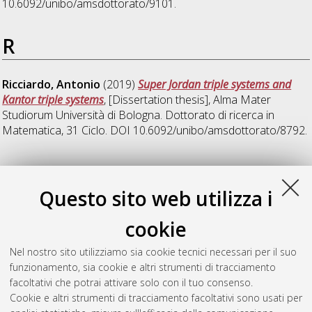
10.6092/unibo/amsdottorato/9101.
R
Ricciardo, Antonio
(2019)
Super Jordan triple systems and
Kantor triple systems
, [Dissertation thesis], Alma Mater
Studiorum Università di Bologna. Dottorato di ricerca in
Matematica
, 31 Ciclo. DOI 10.6092/unibo/amsdottorato/8792.
T
Questo sito web utilizza i
Tora, Veronica
(2019)
Mathematical models for brain
cookie
diseases: formation of senile plaques and neurofibrillary
tangles in Alzheimer's disease.
, [Dissertation thesis], Alma
Nel nostro sito utilizziamo sia cookie tecnici necessari per il suo
Mater Studiorum Università di Bologna. Dottorato di ricerca in
funzionamento, sia cookie e altri strumenti di tracciamento
Matematica
, 31 Ciclo. DOI 10.6092/unibo/amsdottorato/9040.
facoltativi che potrai attivare solo con il tuo consenso.
Cookie e altri strumenti di tracciamento facoltativi sono usati per
Questa lista e' stata generata il
Wed Aug 5 20:42:00 2026