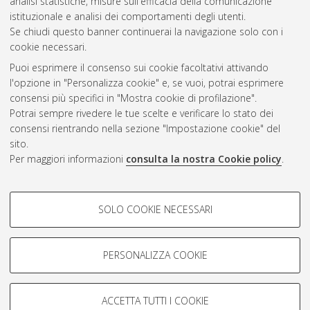
analisi statistiche, misure sull'efficacia della comunicazione
CEST
.
istituzionale e analisi dei comportamenti degli utenti.
Se chiudi questo banner continuerai la navigazione solo con i
cookie necessari.
Atom
Puoi esprimere il consenso sui cookie facoltativi attivando
Rss 1.0
l'opzione in "Personalizza cookie" e, se vuoi, potrai esprimere
consensi più specifici in "Mostra cookie di profilazione".
Rss 2.0
Potrai sempre rivedere le tue scelte e verificare lo stato dei
consensi rientrando nella sezione "Impostazione cookie" del
AMS Dottorato
sito.
Per maggiori informazioni
consulta la nostra Cookie policy
.
ISSN: 2038-7946
Servizio implementato e gestito da
AlmaDL
Impostazioni Cookie
COOKIE DI PROFILAZIONE -
SOLO COOKIE NECESSARI
Informativa sulla privacy
FACOLTATIVI
Condizioni d’uso del sito
Si tratta di cookie utilizzati per analizzare le caratteristiche della
navigazione degli utenti, creare profili in base al loro comportamento
PERSONALIZZA COOKIE
sul sito, per analisi di marketing.
Mostra cookie di profilazione
ACCETTA TUTTI I COOKIE