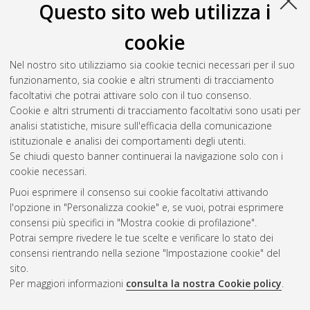
Questo sito web utilizza i
T
cookie
Trozzo, Marco
(2016)
Higgs Bundles and Local Systems on
Nel nostro sito utilizziamo sia cookie tecnici necessari per il suo
Elliptic Curves
, [Dissertation thesis], Alma Mater Studiorum
funzionamento, sia cookie e altri strumenti di tracciamento
Università di Bologna. Dottorato di ricerca in
Matematica
, 27
facoltativi che potrai attivare solo con il tuo consenso.
Ciclo. DOI 10.6092/unibo/amsdottorato/7772.
Cookie e altri strumenti di tracciamento facoltativi sono usati per
analisi statistiche, misure sull'efficacia della comunicazione
Questa lista e' stata generata il
Fri Aug 7 20:40:14 2026 CEST
.
istituzionale e analisi dei comportamenti degli utenti.
Se chiudi questo banner continuerai la navigazione solo con i
cookie necessari.
Atom
Puoi esprimere il consenso sui cookie facoltativi attivando
Rss 1.0
l'opzione in "Personalizza cookie" e, se vuoi, potrai esprimere
consensi più specifici in "Mostra cookie di profilazione".
Rss 2.0
Potrai sempre rivedere le tue scelte e verificare lo stato dei
consensi rientrando nella sezione "Impostazione cookie" del
AMS Dottorato
sito.
Per maggiori informazioni
consulta la nostra Cookie policy
.
ISSN: 2038-7946
Servizio implementato e gestito da
AlmaDL