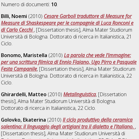
Numero di documenti:
10
.
Billi, Noemi
(2010)
Cesare Garboli traduttore di Measure for
Measure di Shaskespeare per le compagnie di Luca Ronconi e
di Carlo Cecchi
, [Dissertation thesis], Alma Mater Studiorum
Università di Bologna. Dottorato di ricerca in
Italianistica
, 21
Ciclo.
Bonomo, Maristella
(2010)
La parola che vede l'immagine:
per una scrittura filmica di Ennio Flaiano, Ugo Pirro e Pasquale
Festa Campanile
, [Dissertation thesis], Alma Mater Studiorum
Università di Bologna. Dottorato di ricerca in
Italianistica
, 22
Ciclo.
Ghirardelli, Matteo
(2010)
Metalinguistica
, [Dissertation
thesis], Alma Mater Studiorum Università di Bologna.
Dottorato di ricerca in
Italianistica
, 22 Ciclo.
Golovko, Ekaterina
(2010)
Il ciclo produttivo della ceramica
salentina: il linguaggio degli artigiani tra il dialetto e l'italiano.
,
[Dissertation thesis], Alma Mater Studiorum Università di