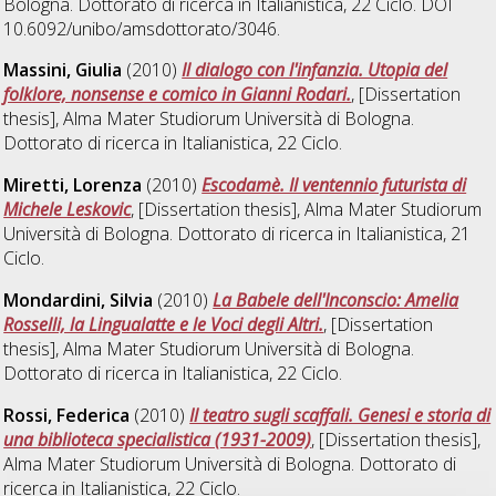
Bologna. Dottorato di ricerca in
Italianistica
, 22 Ciclo. DOI
10.6092/unibo/amsdottorato/3046.
Massini, Giulia
(2010)
Il dialogo con l'infanzia. Utopia del
folklore, nonsense e comico in Gianni Rodari.
, [Dissertation
thesis], Alma Mater Studiorum Università di Bologna.
Dottorato di ricerca in
Italianistica
, 22 Ciclo.
Miretti, Lorenza
(2010)
Escodamè. Il ventennio futurista di
Michele Leskovic
, [Dissertation thesis], Alma Mater Studiorum
Università di Bologna. Dottorato di ricerca in
Italianistica
, 21
Ciclo.
Mondardini, Silvia
(2010)
La Babele dell'Inconscio: Amelia
Rosselli, la Lingualatte e le Voci degli Altri.
, [Dissertation
thesis], Alma Mater Studiorum Università di Bologna.
Dottorato di ricerca in
Italianistica
, 22 Ciclo.
Rossi, Federica
(2010)
Il teatro sugli scaffali. Genesi e storia di
una biblioteca specialistica (1931-2009)
, [Dissertation thesis],
Alma Mater Studiorum Università di Bologna. Dottorato di
ricerca in
Italianistica
, 22 Ciclo.