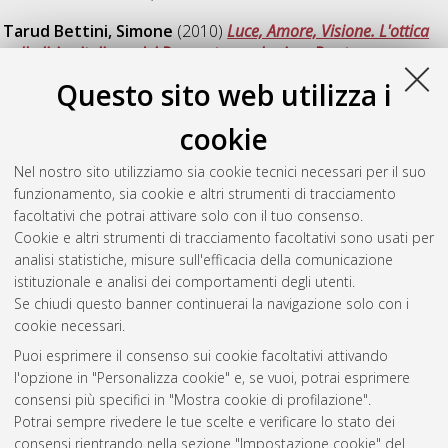
Tarud Bettini, Simone
(2010)
Luce, Amore, Visione. L'ottica
nella lirica italiana del Duecento e nel primo Dante
,
[Dissertation thesis], Alma Mater Studiorum Università di
Questo sito web utilizza i
Bologna. Dottorato di ricerca in
Italianistica
, 22 Ciclo.
cookie
Vignali, Elisa
(2010)
L' "opera mondo" di Paolo Volponi fra
satira e morale
, [Dissertation thesis], Alma Mater Studiorum
Nel nostro sito utilizziamo sia cookie tecnici necessari per il suo
Università di Bologna. Dottorato di ricerca in
Italianistica
, 22
funzionamento, sia cookie e altri strumenti di tracciamento
Ciclo.
facoltativi che potrai attivare solo con il tuo consenso.
Cookie e altri strumenti di tracciamento facoltativi sono usati per
Questa lista e' stata generata il
Thu Aug 6 20:42:28 2026
analisi statistiche, misure sull'efficacia della comunicazione
CEST
.
istituzionale e analisi dei comportamenti degli utenti.
Se chiudi questo banner continuerai la navigazione solo con i
cookie necessari.
Atom
Puoi esprimere il consenso sui cookie facoltativi attivando
Rss 1.0
l'opzione in "Personalizza cookie" e, se vuoi, potrai esprimere
consensi più specifici in "Mostra cookie di profilazione".
Rss 2.0
Potrai sempre rivedere le tue scelte e verificare lo stato dei
consensi rientrando nella sezione "Impostazione cookie" del