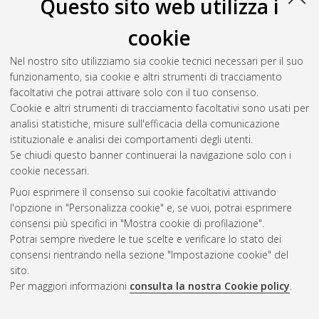
Questo sito web utilizza i
Università di Bologna. Dottorato di ricerca in
Informatica
, 22
Ciclo. DOI 10.6092/unibo/amsdottorato/2588.
cookie
Vitale, Antonio
(2010)
Expressiveness in biologically inspired
Nel nostro sito utilizziamo sia cookie tecnici necessari per il suo
languages
, [Dissertation thesis], Alma Mater Studiorum
funzionamento, sia cookie e altri strumenti di tracciamento
Università di Bologna. Dottorato di ricerca in
Informatica
, 22
facoltativi che potrai attivare solo con il tuo consenso.
Ciclo. DOI 10.6092/unibo/amsdottorato/2665.
Cookie e altri strumenti di tracciamento facoltativi sono usati per
analisi statistiche, misure sull'efficacia della comunicazione
Questa lista e' stata generata il
Fri Aug 7 20:42:02 2026 CEST
.
istituzionale e analisi dei comportamenti degli utenti.
Se chiudi questo banner continuerai la navigazione solo con i
cookie necessari.
Atom
Puoi esprimere il consenso sui cookie facoltativi attivando
Rss 1.0
l'opzione in "Personalizza cookie" e, se vuoi, potrai esprimere
consensi più specifici in "Mostra cookie di profilazione".
Rss 2.0
Potrai sempre rivedere le tue scelte e verificare lo stato dei
consensi rientrando nella sezione "Impostazione cookie" del
sito.
AMS Dottorato
Per maggiori informazioni
consulta la nostra Cookie policy
.
ISSN: 2038-7946
Servizio implementato e gestito da
AlmaDL