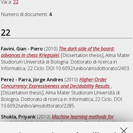
Vai a:
22
Numero di documenti:
4
.
22
Favini, Gian - Piero
(2010)
The dark side of the board:
advances in chess Kriegspiel
, [Dissertation thesis], Alma Mater
Studiorum Università di Bologna. Dottorato di ricerca in
Informatica
, 22 Ciclo. DOI 10.6092/unibo/amsdottorato/2403.
Perez - Parra, Jorge Andres
(2010)
Higher-Order
Concurrency: Expressiveness and Decidability Results
,
[Dissertation thesis], Alma Mater Studiorum Università di
Bologna. Dottorato di ricerca in
Informatica
, 22 Ciclo. DOI
10.6092/unibo/amsdottorato/2285.
Shukla, Priyank
(2010)
Machine learning methods for
prediction of disulphide bonding states of cysteine residues in
proteins
, [Dissertation thesis], Alma Mater Studiorum